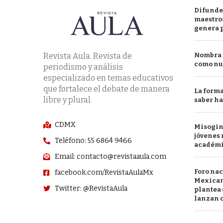
Difunde
maestros
genera 
Revista Aula. Revista de
Nombra l
como nu
periodismo y análisis
especializado en temas educativos
que fortalece el debate de manera
La forma
libre y plural.
saber h
CDMX
Misogini
jóvenes 
Teléfono: 55 6864 9466
académ
Email: contacto@revistaaula.com
Foro nac
facebook.com/RevistaAulaMx
Mexican
Twitter: @RevistaAula
plantea 
lanzan c