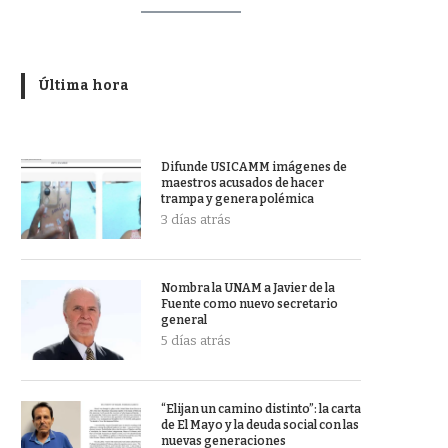
Última hora
Difunde USICAMM imágenes de
maestros acusados de hacer
trampa y genera polémica
3 días atrás
Nombra la UNAM a Javier de la
Fuente como nuevo secretario
general
5 días atrás
“Elijan un camino distinto”: la carta
de El Mayo y la deuda social con las
nuevas generaciones