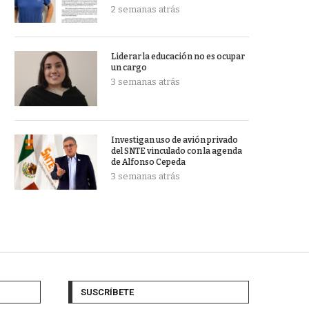
2 semanas atrás
Liderar la educación no es ocupar
un cargo
3 semanas atrás
Investigan uso de avión privado
del SNTE vinculado con la agenda
de Alfonso Cepeda
3 semanas atrás
SUSCRÍBETE