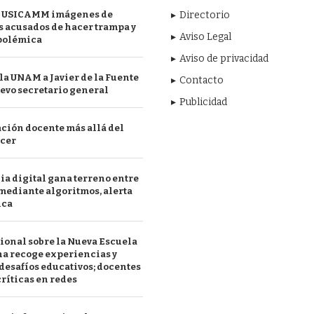
 USICAMM imágenes de
Directorio
 acusados de hacer trampa y
Aviso Legal
polémica
Aviso de privacidad
a UNAM a Javier de la Fuente
Contacto
evo secretario general
Publicidad
ción docente más allá del
acer
a digital gana terreno entre
mediante algoritmos, alerta
ica
ional sobre la Nueva Escuela
a recoge experiencias y
desafíos educativos; docentes
ríticas en redes