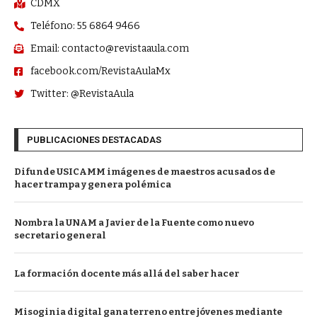
CDMX
Teléfono: 55 6864 9466
Email: contacto@revistaaula.com
facebook.com/RevistaAulaMx
Twitter: @RevistaAula
PUBLICACIONES DESTACADAS
Difunde USICAMM imágenes de maestros acusados de
hacer trampa y genera polémica
Nombra la UNAM a Javier de la Fuente como nuevo
secretario general
La formación docente más allá del saber hacer
Misoginia digital gana terreno entre jóvenes mediante