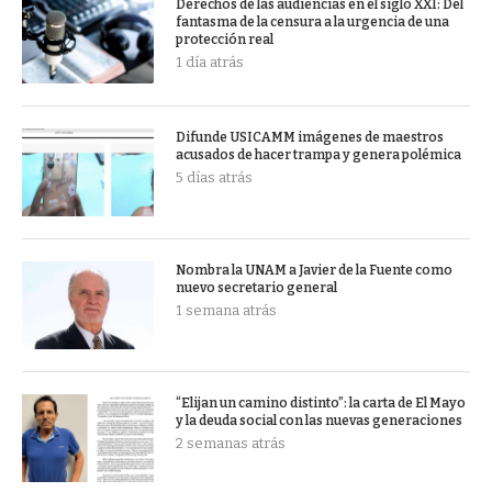
Derechos de las audiencias en el siglo XXI: Del
fantasma de la censura a la urgencia de una
protección real
1 día atrás
Difunde USICAMM imágenes de maestros
acusados de hacer trampa y genera polémica
5 días atrás
Nombra la UNAM a Javier de la Fuente como
nuevo secretario general
1 semana atrás
“Elijan un camino distinto”: la carta de El Mayo
y la deuda social con las nuevas generaciones
2 semanas atrás