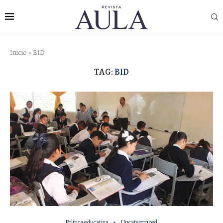
Inicio
»
BID
TAG:
BID
Política educativa
Uncategorized