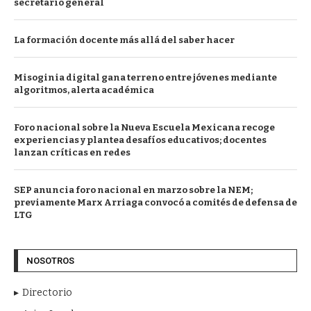
secretario general
La formación docente más allá del saber hacer
Misoginia digital gana terreno entre jóvenes mediante
algoritmos, alerta académica
Foro nacional sobre la Nueva Escuela Mexicana recoge
experiencias y plantea desafíos educativos; docentes
lanzan críticas en redes
SEP anuncia foro nacional en marzo sobre la NEM;
previamente Marx Arriaga convocó a comités de defensa de
LTG
NOSOTROS
Directorio