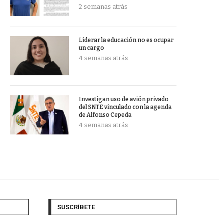
2 semanas atrás
Liderar la educación no es ocupar
un cargo
4 semanas atrás
Investigan uso de avión privado
del SNTE vinculado con la agenda
de Alfonso Cepeda
4 semanas atrás
SUSCRÍBETE