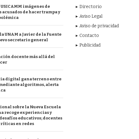
 USICAMM imágenes de
Directorio
 acusados de hacer trampa y
Aviso Legal
polémica
Aviso de privacidad
a UNAM a Javier de la Fuente
Contacto
evo secretario general
Publicidad
ción docente más allá del
acer
a digital gana terreno entre
mediante algoritmos, alerta
ica
ional sobre la Nueva Escuela
a recoge experiencias y
desafíos educativos; docentes
ríticas en redes