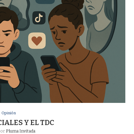
Opinión
IALES Y EL TDC
por
Pluma Invitada