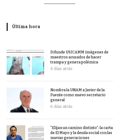
Última hora
Difunde USICAMM imágenes de
maestros acusados de hacer
trampa y genera polémica
4 días atrás
Nombra la UNAM a Javier de la
Fuente como nuevo secretario
general
6 días atrás
“Elijan un camino distinto”: la carta
de El Mayo y la deuda social con las
nuevas generaciones