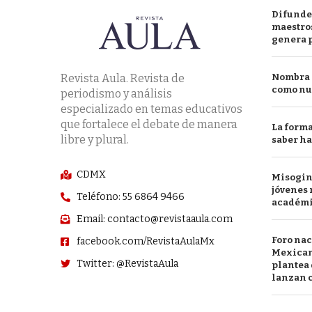
Difunde
maestros
genera 
Revista Aula. Revista de
Nombra l
como nu
periodismo y análisis
especializado en temas educativos
que fortalece el debate de manera
La forma
libre y plural.
saber h
CDMX
Misogini
jóvenes 
Teléfono: 55 6864 9466
académ
Email: contacto@revistaaula.com
Foro nac
facebook.com/RevistaAulaMx
Mexican
Twitter: @RevistaAula
plantea 
lanzan c