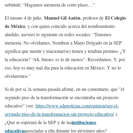
subtitulé: “Hagamos memoria de corto plazo…”
Manuel Gil Antón
El Colegio
El mismo 4 de julio,
, profesor de
de México
, y con quien coincido acerca del nombramiento
aludido, aseveró lo siguiente en redes sociales: “Tenemos
memoria. No olvidamos. Nombrar a Mario Delgado en la SEP
significa que mentir y traicionar(se) tienen y tendrán permiso. ¿Y
la educación? “Ah, bueno: es lo de menos”. Recordamos. Y, por
eso, hoy es muy mal día para la educación en México. Y no lo
olvidaremos.”
Si de por sí, la semana pasada afirmé, en un comentario, que ”el
segundo piso de la transformación se encontraba sin proyecto
educativo” (ver:
https://www.sdpnoticias.com/opinion/sep-el-
segundo-piso-de-la-transformacion-sin-proyecto-educativo/
).
instituciones
¿Qué se esperará de la SEP y de las
educativas
asociadas a ella durante los próximos años?