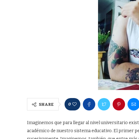
0
SHARE
Imaginemos que para llegar al nivel universitario exi
académico de nuestro sistema educativo. El primer peld
sucesivamente. Imaginemos, también, que entre más se