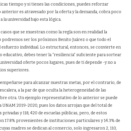
icas tiempo y si tienes las condiciones, puedes reforzar
 anterior es atravesado por la oferta y la demanda, cobra poco
la universidad bajo esta lógica.
 casos que se muestran como la regla son en realidad la
 podremos ser los próximos Benito Juárez o que todo el
 esfuerzo individual. Lo estructural, entonces, se convierte en
io educativo, debes tener la “resiliencia” suficiente para sortear
universidad oferte pocos lugares, pues de ti depende -y no a
dios superiores.
 empeñarse para alcanzar nuestras metas, por el contrario, de
escalera, a la par de que oculta la heterogeneidad de las
obre otra. Un ejemplo representativo de lo anterior se puede
la UNAM 2019-2020, pues los datos arrojan que del total de
 privadas y 118, 420 de escuelas públicas, pero, de estos
 17.8% provenientes de instituciones particulares y 14.3% de
, cuyas madres se dedican al comercio, solo ingresaron 2, 110,