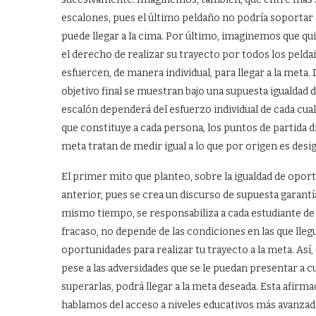
escalones, pues el último peldaño no podría soportar 
puede llegar a la cima. Por último, imaginemos que qu
el derecho de realizar su trayecto por todos los peldañ
esfuercen, de manera individual, para llegar a la meta
objetivo final se muestran bajo una supuesta igualdad d
escalón dependerá del esfuerzo individual de cada cual
que constituye a cada persona, los puntos de partida d
meta tratan de medir igual a lo que por origen es desig
El primer mito que planteo, sobre la igualdad de oport
anterior, pues se crea un discurso de supuesta garantía
mismo tiempo, se responsabiliza a cada estudiante de 
fracaso, no depende de las condiciones en las que lleg
oportunidades para realizar tu trayecto a la meta. Así
pese a las adversidades que se le puedan presentar a 
superarlas, podrá llegar a la meta deseada. Esta afir
hablamos del acceso a niveles educativos más avanzados