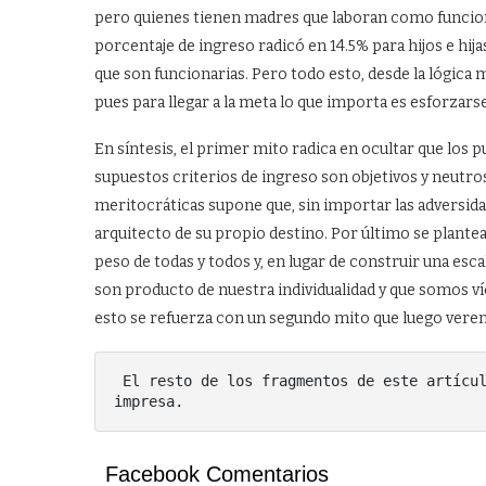
pero quienes tienen madres que laboran como funcionar
porcentaje de ingreso radicó en 14.5% para hijos e hij
que son funcionarias. Pero todo esto, desde la lógica 
pues para llegar a la meta lo que importa es esforzarse
En síntesis, el primer mito radica en ocultar que los p
supuestos criterios de ingreso son objetivos y neutros
meritocráticas supone que, sin importar las adversidad
arquitecto de su propio destino. Por último se plantea
peso de todas y todos y, en lugar de construir una esc
son producto de nuestra individualidad y que somos v
esto se refuerza con un segundo mito que luego verem
 El resto de los fragmentos de este artículo serán publicados próximamente en nuestra edición 
impresa.
Facebook Comentarios