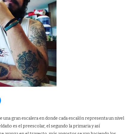
ste una gran escalera en donde cada escalón representa un nivel
año es el preescolar, el segundo la primaria y así
 avanza en el trayecto, más angostos se van haciendo los