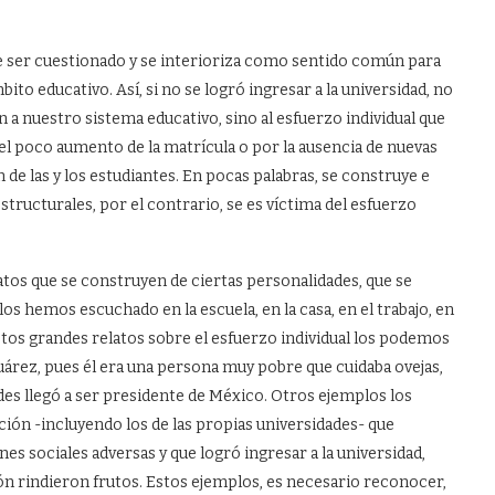
 ser cuestionado y se interioriza como sentido común para
ito educativo. Así, si no se logró ingresar a la universidad, no
 a nuestro sistema educativo, sino al esfuerzo individual que
el poco aumento de la matrícula o por la ausencia de nuevas
n de las y los estudiantes. En pocas palabras, se construye e
structurales, por el contrario, se es víctima del esfuerzo
latos que se construyen de ciertas personalidades, que se
s hemos escuchado en la escuela, en la casa, en el trabajo, en
tos grandes relatos sobre el esfuerzo individual los podemos
uárez, pues él era una persona muy pobre que cuidaba ovejas,
udes llegó a ser presidente de México. Otros ejemplos los
n -incluyendo los de las propias universidades- que
es sociales adversas y que logró ingresar a la universidad,
ción rindieron frutos. Estos ejemplos, es necesario reconocer,