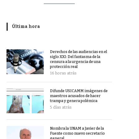
Última hora
Derechos de las audiencias en el
siglo XXI: Del fantasma de la
censura a la urgencia de una
protección real
16 horas atrás
Difunde USICAMM imágenes de
maestros acusados de hacer
trampa y genera polémica
5 días atrás
Nombra la UNAM a Javier de la
Fuente como nuevo secretario
general