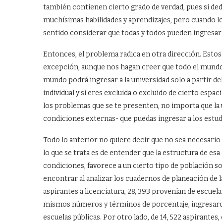
también contienen cierto grado de verdad, pues si ded
muchísimas habilidades y aprendizajes, pero cuando lo
sentido considerar que todas y todos pueden ingresar a 
Entonces, el problema radica en otra dirección. Estos
excepción, aunque nos hagan creer que todo el mundo
mundo podrá ingresar a la universidad solo a partir del
individual y si eres excluida o excluido de cierto espac
los problemas que se te presenten, no importa que la 
condiciones externas- que puedas ingresar a los estu
Todo lo anterior no quiere decir que no sea necesario
lo que se trata es de entender que la estructura de esa 
condiciones, favorece a un cierto tipo de población s
encontrar al analizar los cuadernos de planeación de 
aspirantes a licenciatura, 28, 393 provenían de escuelas
mismos números y términos de porcentaje, ingresaron
escuelas públicas. Por otro lado, de 14, 522 aspirantes