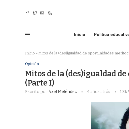
Inicio
Política educativ
Inicio
»
Mitos de la (des)igualdad de oportunidades meritocrá
Opinión
Mitos de la (des)igualdad d
(Parte I)
Escrito por
Axel Meléndez
4 años atrás
1.3k