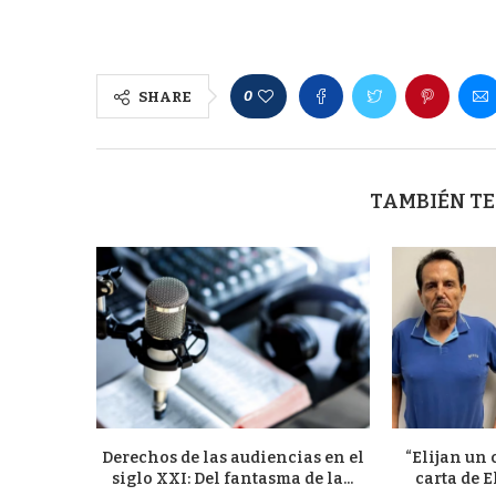
0
SHARE
TAMBIÉN TE
Derechos de las audiencias en el
“Elijan un 
siglo XXI: Del fantasma de la...
carta de E