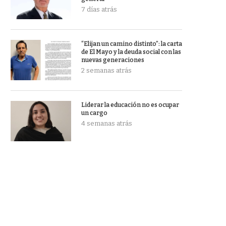
7 días atrás
“Elijan un camino distinto”: la carta
de El Mayo y la deuda social con las
nuevas generaciones
2 semanas atrás
Liderar la educación no es ocupar
un cargo
4 semanas atrás