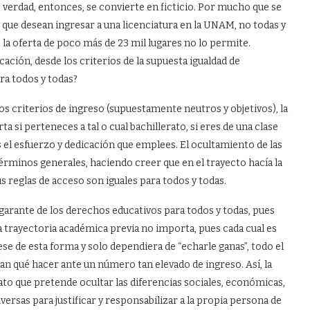
verdad, entonces, se convierte en ficticio. Por mucho que se
 que desean ingresar a una licenciatura en la UNAM, no todas y
a oferta de poco más de 23 mil lugares no lo permite.
ción, desde los criterios de la supuesta igualdad de
ara todos y todas?
 los criterios de ingreso (supuestamente neutros y objetivos), la
a si perteneces a tal o cual bachillerato, si eres de una clase
s el esfuerzo y dedicación que emplees. El ocultamiento de las
 términos generales, haciendo creer que en el trayecto hacía la
s reglas de acceso son iguales para todos y todas.
 garante de los derechos educativos para todos y todas, pues
a trayectoria académica previa no importa, pues cada cual es
ese de esta forma y solo dependiera de “echarle ganas”, todo el
an qué hacer ante un número tan elevado de ingreso. Así, la
ato que pretende ocultar las diferencias sociales, económicas,
iversas para justificar y responsabilizar a la propia persona de