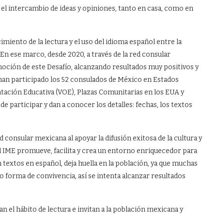
 y el intercambio de ideas y opiniones, tanto en casa, como en
cimiento de la lectura y el uso del idioma español entre la
 En ese marco, desde 2020, a través de la red consular
oción de este Desafío, alcanzando resultados muy positivos y
 han participado los 52 consulados de México en Estados
ntación Educativa (VOE), Plazas Comunitarias en los EUA y
 participar y dan a conocer los detalles: fechas, los textos
ed consular mexicana al apoyar la difusión exitosa de la cultura y
, el IME promueve, facilita y crea un entorno enriquecedor para
n textos en español, deja huella en la población, ya que muchas
 forma de convivencia, así se intenta alcanzar resultados
an el hábito de lectura e invitan a la población mexicana y