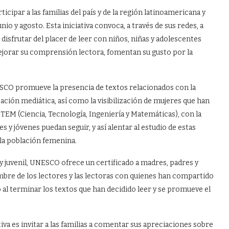
cipar a las familias del país y de la región latinoamericana y
io y agosto. Esta iniciativa convoca, a través de sus redes, a
isfrutar del placer de leer con niños, niñas y adolescentes
mejorar su comprensión lectora, fomentan su gusto por la
ESCO promueve la presencia de textos relacionados con la
tización mediática, así como la visibilización de mujeres que han
EM (Ciencia, Tecnología, Ingeniería y Matemáticas), con la
s y jóvenes puedan seguir, y así alentar al estudio de estas
 la población femenina.
y juvenil, UNESCO ofrece un certificado a madres, padres y
mbre de los lectores y las lectoras con quienes han compartido
o al terminar los textos que han decidido leer y se promueve el
va es invitar a las familias a comentar sus apreciaciones sobre