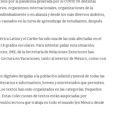
tivos por la pandemia generada por el COVID 19, distintas
ios, organismos internacionales, organizaciones de la
 individualmente o en alianza y desde los más diversos ámbitos,
s causados en la curva de aprendizaje de estudiantes, después
ica Latina y el Caribe ha sido una de las más afectadas en el
.8 grados escolares. Para intentar paliar esta situación,
ior, IME, de la Secretaría de Relaciones Exteriores han
de Lectura en Vacaciones, tanto al interior de México, como con
igitales dirigidas a la población infantil y juvenil de todas las
 literarios e informativos, breves y entretenidos que permiten
 Los textos han sido organizados en las categorías: Pequeños
. Estas colecciones de textos están auspiciadas por
sión lectora que trabaja en todo el mundo (en México desde