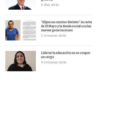
6 días atrás
“Elijan un camino distinto”: la carta
de El Mayo y la deuda social con las
nuevas generaciones
2 semanas atrás
Liderar la educación no es ocupar
un cargo
4 semanas atrás