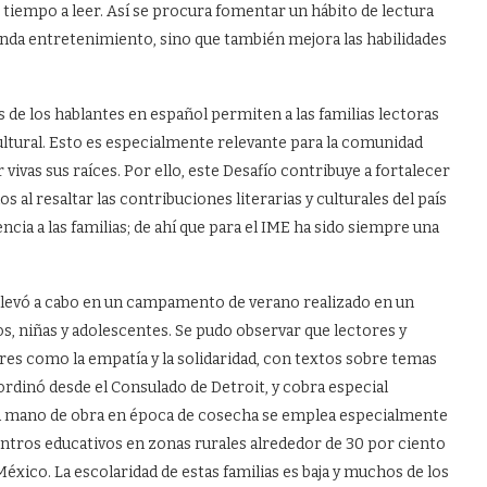
s tiempo a leer. Así se procura fomentar un hábito de lectura
inda entretenimiento, sino que también mejora las habilidades
es de los hablantes en español permiten a las familias lectoras
ltural. Esto es especialmente relevante para la comunidad
vivas sus raíces. Por ello, este Desafío contribuye a fortalecer
 al resaltar las contribuciones literarias y culturales del país
cia a las familias; de ahí que para el IME ha sido siempre una
 llevó a cabo en un campamento de verano realizado en un
, niñas y adolescentes. Se pudo observar que lectores y
es como la empatía y la solidaridad, con textos sobre temas
ordinó desde el Consulado de Detroit, y cobra especial
a mano de obra en época de cosecha se emplea especialmente
 centros educativos en zonas rurales alrededor de 30 por ciento
co. La escolaridad de estas familias es baja y muchos de los