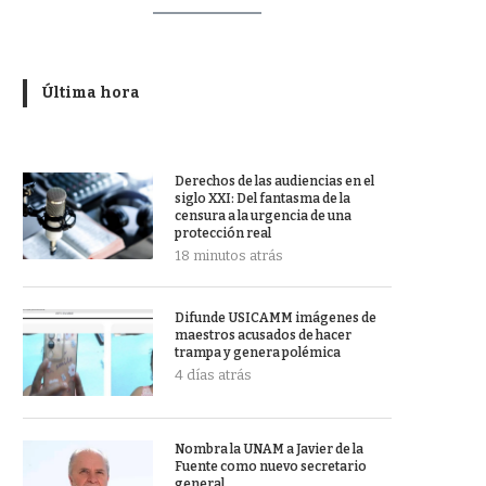
Última hora
Derechos de las audiencias en el
siglo XXI: Del fantasma de la
censura a la urgencia de una
protección real
18 minutos atrás
Difunde USICAMM imágenes de
maestros acusados de hacer
trampa y genera polémica
4 días atrás
Nombra la UNAM a Javier de la
Fuente como nuevo secretario
general