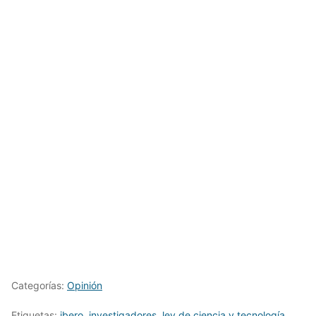
Categorías:
Opinión
Etiquetas:
ibero
,
investigadores
,
ley de ciencia y tecnología