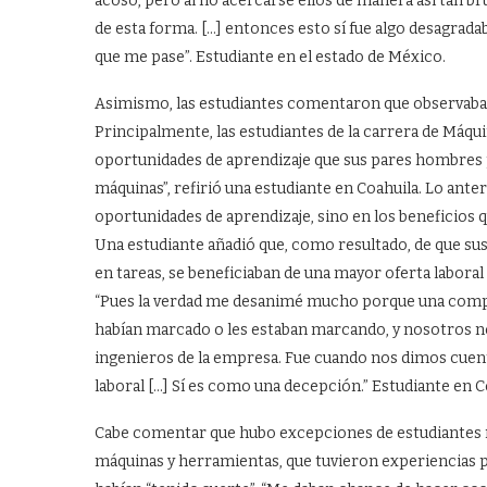
acoso, pero al no acercarse ellos de manera así tan bru
de esta forma. […] entonces esto sí fue algo desagrada
que me pase”. Estudiante en el estado de México.
Asimismo, las estudiantes comentaron que observaban 
Principalmente, las estudiantes de la carrera de Máqu
oportunidades de aprendizaje que sus pares hombres p
máquinas”, refirió una estudiante en Coahuila. Lo ante
oportunidades de aprendizaje, sino en los beneficios
Una estudiante añadió que, como resultado, de que su
en tareas, se beneficiaban de una mayor oferta laboral 
“Pues la verdad me desanimé mucho porque una com
habían marcado o les estaban marcando, y nosotros no
ingenieros de la empresa. Fue cuando nos dimos cuent
laboral […] Sí es como una decepción.” Estudiante en C
Cabe comentar que hubo excepciones de estudiantes m
máquinas y herramientas, que tuvieron experiencias po