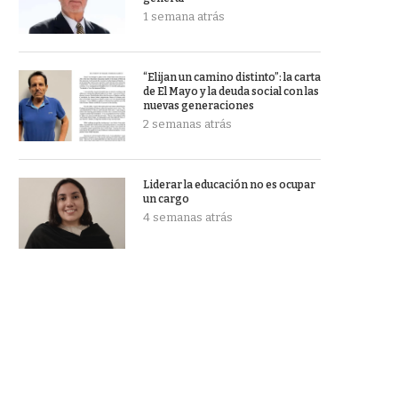
1 semana atrás
“Elijan un camino distinto”: la carta
de El Mayo y la deuda social con las
nuevas generaciones
2 semanas atrás
Liderar la educación no es ocupar
un cargo
4 semanas atrás