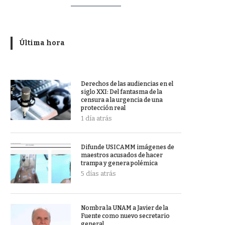
Última hora
Derechos de las audiencias en el
siglo XXI: Del fantasma de la
censura a la urgencia de una
protección real
1 día atrás
Difunde USICAMM imágenes de
maestros acusados de hacer
trampa y genera polémica
5 días atrás
Nombra la UNAM a Javier de la
Fuente como nuevo secretario
general