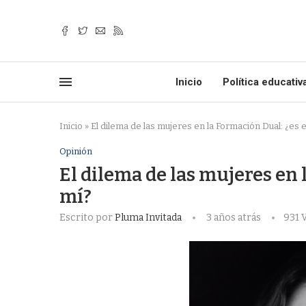
Inicio
Política educativ
Inicio
»
El dilema de las mujeres en la Formación Dual: ¿es 
Opinión
El dilema de las mujeres en 
mí?
Escrito por
Pluma Invitada
3 años atrás
931
V