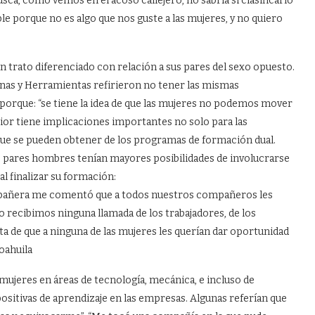
sca, como vemos en el acoso callejero, no sabría si clasificarlo
ble porque no es algo que nos guste a las mujeres, y no quiero
trato diferenciado con relación a sus pares del sexo opuesto.
inas y Herramientas refirieron no tener las mismas
orque: “se tiene la idea de que las mujeres no podemos mover
rior tiene implicaciones importantes no solo para las
 que se pueden obtener de los programas de formación dual.
s pares hombres tenían mayores posibilidades de involucrarse
al finalizar su formación:
pañera me comentó que a todos nuestros compañeros les
 recibimos ninguna llamada de los trabajadores, de los
a de que a ninguna de las mujeres les querían dar oportunidad
oahuila
ujeres en áreas de tecnología, mecánica, e incluso de
sitivas de aprendizaje en las empresas. Algunas referían que