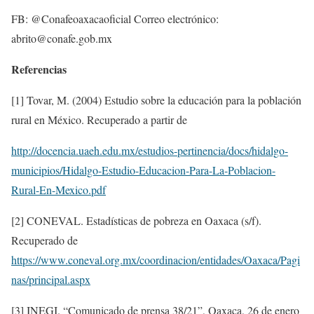
FB: @Conafeoaxacaoficial Correo electrónico:
abrito@conafe.gob.mx
Referencias
[1] Tovar, M. (2004) Estudio sobre la educación para la población
rural en México. Recuperado a partir de
http://docencia.uaeh.edu.mx/estudios-pertinencia/docs/hidalgo-
municipios/Hidalgo-Estudio-Educacion-Para-La-Poblacion-
Rural-En-Mexico.pdf
[2] CONEVAL. Estadísticas de pobreza en Oaxaca (s/f).
Recuperado de
https://www.coneval.org.mx/coordinacion/entidades/Oaxaca/Pagi
nas/principal.aspx
[3] INEGI. “Comunicado de prensa 38/21”, Oaxaca, 26 de enero