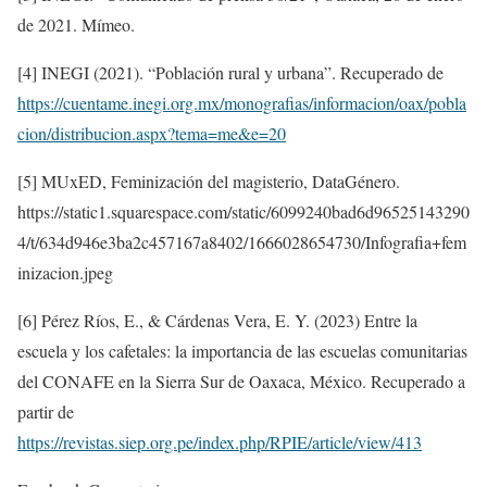
de 2021. Mímeo.
[4] INEGI (2021). “Población rural y urbana”. Recuperado de
https://cuentame.inegi.org.mx/monografias/informacion/oax/pobla
cion/distribucion.aspx?tema=me&e=20
[5] MUxED, Feminización del magisterio, DataGénero.
https://static1.squarespace.com/static/6099240bad6d96525143290
4/t/634d946e3ba2c457167a8402/1666028654730/Infografia+fem
inizacion.jpeg
[6] Pérez Ríos, E., & Cárdenas Vera, E. Y. (2023) Entre la
escuela y los cafetales: la importancia de las escuelas comunitarias
del CONAFE en la Sierra Sur de Oaxaca, México. Recuperado a
partir de
https://revistas.siep.org.pe/index.php/RPIE/article/view/413