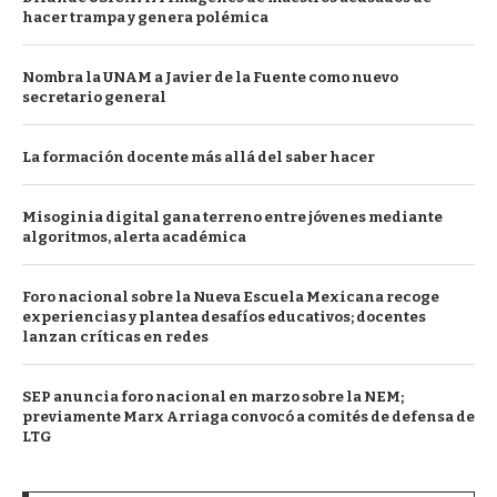
hacer trampa y genera polémica
Nombra la UNAM a Javier de la Fuente como nuevo
secretario general
La formación docente más allá del saber hacer
Misoginia digital gana terreno entre jóvenes mediante
algoritmos, alerta académica
Foro nacional sobre la Nueva Escuela Mexicana recoge
experiencias y plantea desafíos educativos; docentes
lanzan críticas en redes
SEP anuncia foro nacional en marzo sobre la NEM;
previamente Marx Arriaga convocó a comités de defensa de
LTG