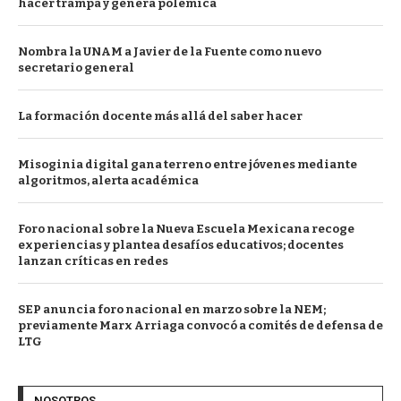
hacer trampa y genera polémica
Nombra la UNAM a Javier de la Fuente como nuevo
secretario general
La formación docente más allá del saber hacer
Misoginia digital gana terreno entre jóvenes mediante
algoritmos, alerta académica
Foro nacional sobre la Nueva Escuela Mexicana recoge
experiencias y plantea desafíos educativos; docentes
lanzan críticas en redes
SEP anuncia foro nacional en marzo sobre la NEM;
previamente Marx Arriaga convocó a comités de defensa de
LTG
NOSOTROS