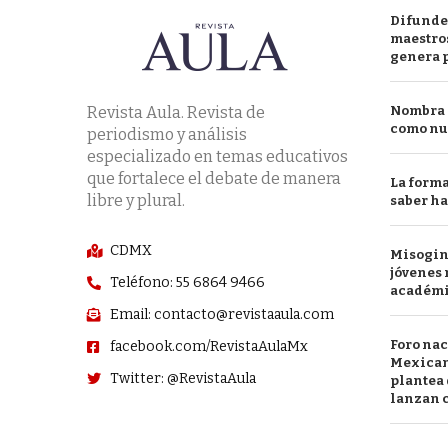
Difunde
maestros
genera 
Revista Aula. Revista de
Nombra l
como nu
periodismo y análisis
especializado en temas educativos
que fortalece el debate de manera
La forma
libre y plural.
saber h
CDMX
Misogini
jóvenes 
Teléfono: 55 6864 9466
académ
Email: contacto@revistaaula.com
Foro nac
facebook.com/RevistaAulaMx
Mexican
Twitter: @RevistaAula
plantea 
lanzan c