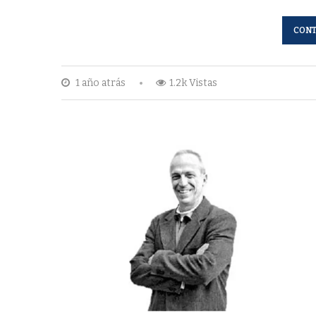
CONT
1 año atrás
1.2k Vistas