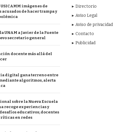
 USICAMM imágenes de
Directorio
 acusados de hacer trampa y
Aviso Legal
polémica
Aviso de privacidad
a UNAM a Javier de la Fuente
Contacto
evo secretario general
Publicidad
ción docente más allá del
acer
a digital gana terreno entre
mediante algoritmos, alerta
ica
ional sobre la Nueva Escuela
a recoge experiencias y
desafíos educativos; docentes
ríticas en redes