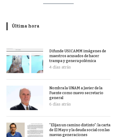
Última hora
Difunde USICAMM imágenes de
maestros acusados de hacer
trampa y genera polémica
4 días atrás
Nombra la UNAM a Javier de la
Fuente como nuevo secretario
general
6 días atrás
“Elijan un camino distinto”: la carta
de El Mayo y la deuda social con las
nuevas generaciones