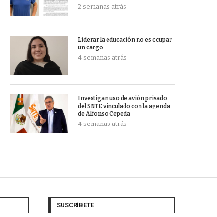
2 semanas atrás
Liderar la educación no es ocupar
un cargo
4 semanas atrás
Investigan uso de avión privado
del SNTE vinculado con la agenda
de Alfonso Cepeda
4 semanas atrás
SUSCRÍBETE