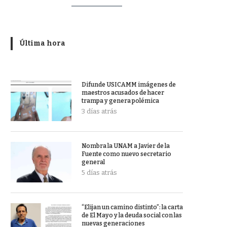
Última hora
Difunde USICAMM imágenes de
maestros acusados de hacer
trampa y genera polémica
3 días atrás
Nombra la UNAM a Javier de la
Fuente como nuevo secretario
general
5 días atrás
“Elijan un camino distinto”: la carta
de El Mayo y la deuda social con las
nuevas generaciones