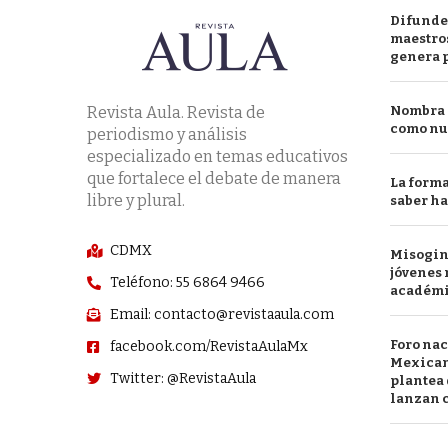
Difunde
maestros
genera 
Revista Aula. Revista de
Nombra l
como nu
periodismo y análisis
especializado en temas educativos
que fortalece el debate de manera
La forma
libre y plural.
saber h
CDMX
Misogini
jóvenes 
Teléfono: 55 6864 9466
académ
Email: contacto@revistaaula.com
Foro nac
facebook.com/RevistaAulaMx
Mexican
Twitter: @RevistaAula
plantea 
lanzan c