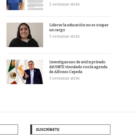
2 semanas atrás
Liderar la educación no es ocupar
un cargo
3 semanas atrás
Investigan uso de avión privado
del SNTE vinculado con la agenda
de Alfonso Cepeda
3 semanas atrás
SUSCRÍBETE