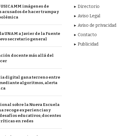
 USICAMM imágenes de
Directorio
 acusados de hacer trampa y
Aviso Legal
polémica
Aviso de privacidad
a UNAM a Javier de la Fuente
Contacto
evo secretario general
Publicidad
ción docente más allá del
acer
a digital gana terreno entre
mediante algoritmos, alerta
ica
ional sobre la Nueva Escuela
a recoge experiencias y
desafíos educativos; docentes
ríticas en redes