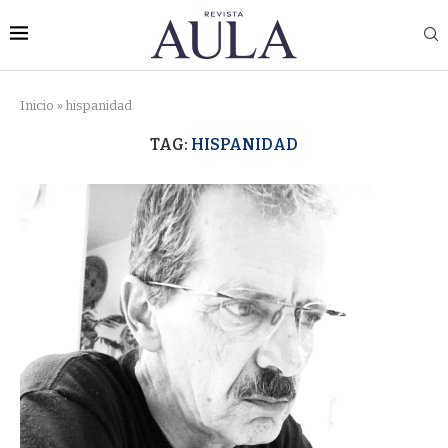
Inicio
»
hispanidad
TAG:
HISPANIDAD