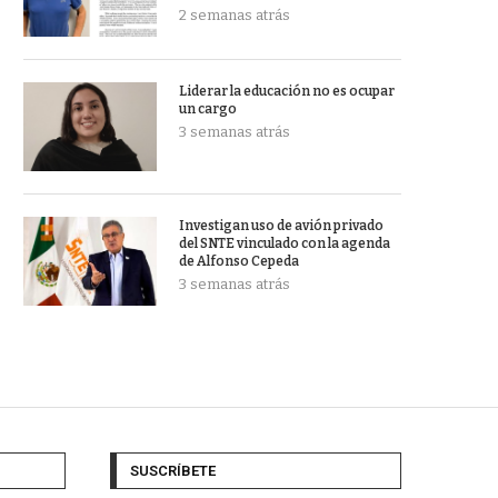
2 semanas atrás
Liderar la educación no es ocupar
un cargo
3 semanas atrás
Investigan uso de avión privado
del SNTE vinculado con la agenda
de Alfonso Cepeda
3 semanas atrás
SUSCRÍBETE