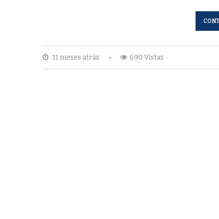
CONT
11 meses atrás
690 Vistas