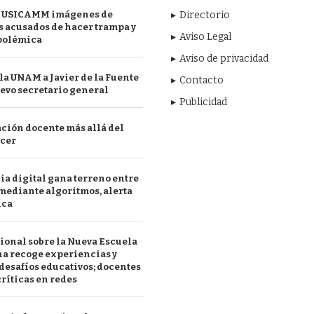
 USICAMM imágenes de
Directorio
 acusados de hacer trampa y
Aviso Legal
polémica
Aviso de privacidad
a UNAM a Javier de la Fuente
Contacto
evo secretario general
Publicidad
ción docente más allá del
acer
a digital gana terreno entre
mediante algoritmos, alerta
ica
ional sobre la Nueva Escuela
a recoge experiencias y
desafíos educativos; docentes
ríticas en redes