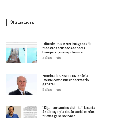
Última hora
Difunde USICAMM imágenes de
maestros acusados de hacer
trampa y genera polémica
3 días atrás
Nombra la UNAM a Javier de la
Fuente como nuevo secretario
general
5 días atrás
“Elijan un camino distinto”: la carta
de El Mayo y la deuda social con las
nuevas generaciones