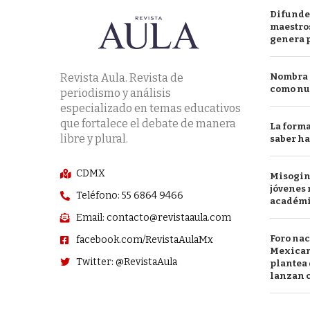
Difunde
maestros
genera 
Revista Aula. Revista de
Nombra l
como nu
periodismo y análisis
especializado en temas educativos
que fortalece el debate de manera
La forma
libre y plural.
saber h
CDMX
Misogini
jóvenes 
Teléfono: 55 6864 9466
académ
Email: contacto@revistaaula.com
Foro nac
facebook.com/RevistaAulaMx
Mexican
Twitter: @RevistaAula
plantea 
lanzan c