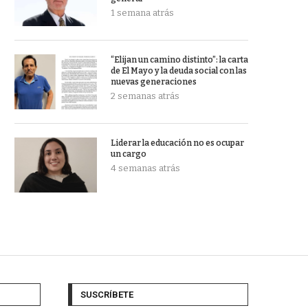
1 semana atrás
“Elijan un camino distinto”: la carta
de El Mayo y la deuda social con las
nuevas generaciones
2 semanas atrás
Liderar la educación no es ocupar
un cargo
4 semanas atrás
SUSCRÍBETE