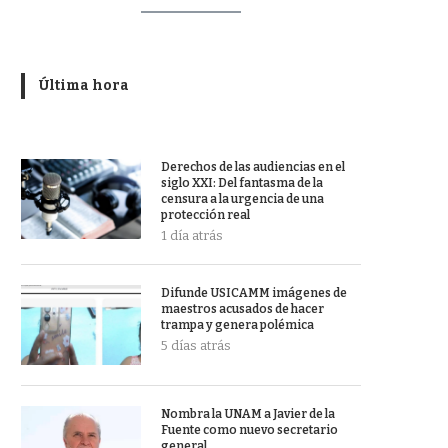
Última hora
Derechos de las audiencias en el
siglo XXI: Del fantasma de la
censura a la urgencia de una
protección real
1 día atrás
Difunde USICAMM imágenes de
maestros acusados de hacer
trampa y genera polémica
5 días atrás
Nombra la UNAM a Javier de la
Fuente como nuevo secretario
general