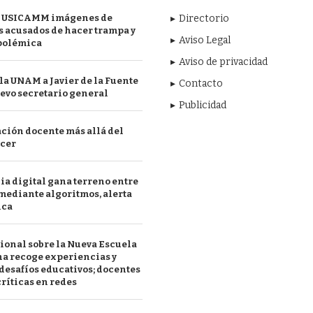
 USICAMM imágenes de
Directorio
 acusados de hacer trampa y
Aviso Legal
polémica
Aviso de privacidad
a UNAM a Javier de la Fuente
Contacto
evo secretario general
Publicidad
ción docente más allá del
acer
a digital gana terreno entre
mediante algoritmos, alerta
ica
ional sobre la Nueva Escuela
a recoge experiencias y
desafíos educativos; docentes
ríticas en redes