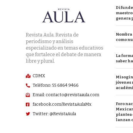
Difunde
maestros
genera 
Revista Aula. Revista de
Nombra l
como nu
periodismo y análisis
especializado en temas educativos
que fortalece el debate de manera
La forma
libre y plural.
saber h
CDMX
Misogini
jóvenes 
Teléfono: 55 6864 9466
académ
Email: contacto@revistaaula.com
Foro nac
facebook.com/RevistaAulaMx
Mexican
Twitter: @RevistaAula
plantea 
lanzan c