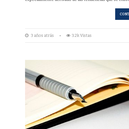
CONT
3 años atrás
3.2k Vistas