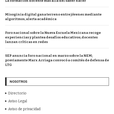
La formación docente más allá del saber hacer
Misoginia digital gana terreno entre jóvenes mediante
algoritmos, alerta académica
Foro nacional sobre la Nueva Escuela Mexicana recoge
experiencias y plantea desafíos educativos; docentes
lanzan críticas en redes
SEP anuncia foro nacional en marzo sobre la NEM;
previamente Marx Arriaga convocó a comités de defensa de
LTG
NOSOTROS
Directorio
Aviso Legal
Aviso de privacidad