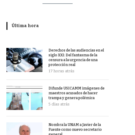
Última hora
Derechos de las audiencias en el
siglo XXI: Del fantasma de la
censura a la urgencia de una
protección real
17 horas atrás
Difunde USICAMM imágenes de
maestros acusados de hacer
trampa y genera polémica
5 días atrás
Nombra la UNAM a Javier de la
Fuente como nuevo secretario
general