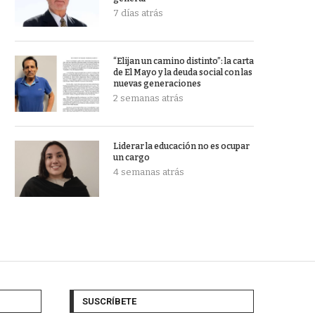
7 días atrás
“Elijan un camino distinto”: la carta
de El Mayo y la deuda social con las
nuevas generaciones
2 semanas atrás
Liderar la educación no es ocupar
un cargo
4 semanas atrás
SUSCRÍBETE