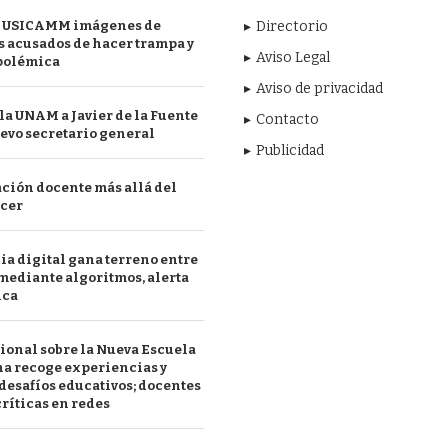
 USICAMM imágenes de
Directorio
 acusados de hacer trampa y
Aviso Legal
polémica
Aviso de privacidad
a UNAM a Javier de la Fuente
Contacto
evo secretario general
Publicidad
ción docente más allá del
acer
a digital gana terreno entre
mediante algoritmos, alerta
ica
ional sobre la Nueva Escuela
a recoge experiencias y
desafíos educativos; docentes
ríticas en redes