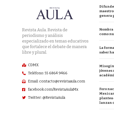
Difunde
maestros
genera 
Revista Aula. Revista de
Nombra l
como nu
periodismo y análisis
especializado en temas educativos
que fortalece el debate de manera
La forma
libre y plural.
saber h
CDMX
Misogini
jóvenes 
Teléfono: 55 6864 9466
académ
Email: contacto@revistaaula.com
Foro nac
facebook.com/RevistaAulaMx
Mexican
Twitter: @RevistaAula
plantea 
lanzan c