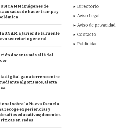
 USICAMM imágenes de
Directorio
 acusados de hacer trampa y
Aviso Legal
polémica
Aviso de privacidad
a UNAM a Javier de la Fuente
Contacto
evo secretario general
Publicidad
ción docente más allá del
acer
a digital gana terreno entre
mediante algoritmos, alerta
ica
ional sobre la Nueva Escuela
a recoge experiencias y
desafíos educativos; docentes
ríticas en redes