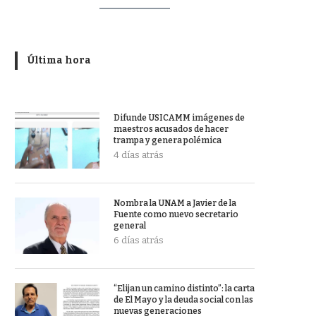
Última hora
Difunde USICAMM imágenes de
maestros acusados de hacer
trampa y genera polémica
4 días atrás
Nombra la UNAM a Javier de la
Fuente como nuevo secretario
general
6 días atrás
“Elijan un camino distinto”: la carta
de El Mayo y la deuda social con las
nuevas generaciones