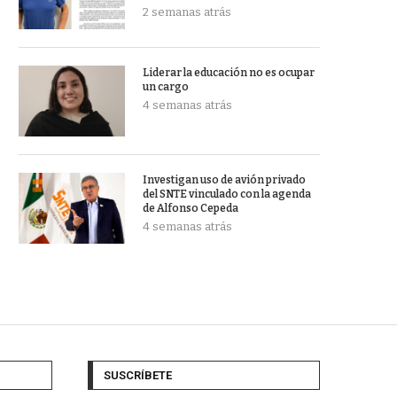
2 semanas atrás
Liderar la educación no es ocupar
un cargo
4 semanas atrás
Investigan uso de avión privado
del SNTE vinculado con la agenda
de Alfonso Cepeda
4 semanas atrás
SUSCRÍBETE