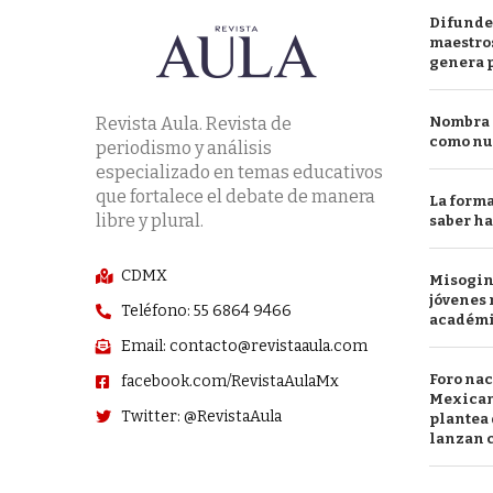
Difunde
maestros
genera 
Revista Aula. Revista de
Nombra l
como nu
periodismo y análisis
especializado en temas educativos
que fortalece el debate de manera
La forma
libre y plural.
saber h
CDMX
Misogini
jóvenes 
Teléfono: 55 6864 9466
académ
Email: contacto@revistaaula.com
Foro nac
facebook.com/RevistaAulaMx
Mexican
Twitter: @RevistaAula
plantea 
lanzan c