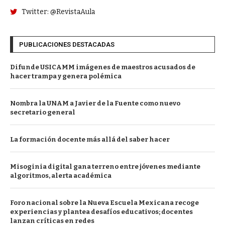
Twitter: @RevistaAula
PUBLICACIONES DESTACADAS
Difunde USICAMM imágenes de maestros acusados de
hacer trampa y genera polémica
Nombra la UNAM a Javier de la Fuente como nuevo
secretario general
La formación docente más allá del saber hacer
Misoginia digital gana terreno entre jóvenes mediante
algoritmos, alerta académica
Foro nacional sobre la Nueva Escuela Mexicana recoge
experiencias y plantea desafíos educativos; docentes
lanzan críticas en redes