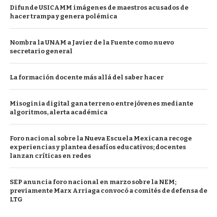
Difunde USICAMM imágenes de maestros acusados de
hacer trampa y genera polémica
Nombra la UNAM a Javier de la Fuente como nuevo
secretario general
La formación docente más allá del saber hacer
Misoginia digital gana terreno entre jóvenes mediante
algoritmos, alerta académica
Foro nacional sobre la Nueva Escuela Mexicana recoge
experiencias y plantea desafíos educativos; docentes
lanzan críticas en redes
SEP anuncia foro nacional en marzo sobre la NEM;
previamente Marx Arriaga convocó a comités de defensa de
LTG