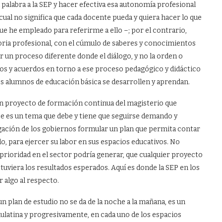
palabra a la SEP y hacer efectiva esa autonomía profesional
al no significa que cada docente pueda y quiera hacer lo que
que he empleado para referirme a ello –; por el contrario,
ctoria profesional, con el cúmulo de saberes y conocimientos
ar un proceso diferente donde el diálogo, y no la orden o
sos y acuerdos en torno a ese proceso pedagógico y didáctico
os alumnos de educación básica se desarrollen y aprendan.
 un proyecto de formación continua del magisterio que
 ese es un tema que debe y tiene que seguirse demando y
ligación de los gobiernos formular un plan que permita contar
, para ejercer su labor en sus espacios educativos. No
 prioridad en el sector podría generar, que cualquier proyecto
tuviera los resultados esperados. Aquí es donde la SEP en los
r algo al respecto.
 plan de estudio no se da de la noche a la mañana, es un
aulatina y progresivamente, en cada uno de los espacios