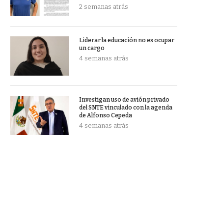
2 semanas atrás
Liderar la educación no es ocupar
un cargo
4 semanas atrás
Investigan uso de avión privado
del SNTE vinculado con la agenda
de Alfonso Cepeda
4 semanas atrás