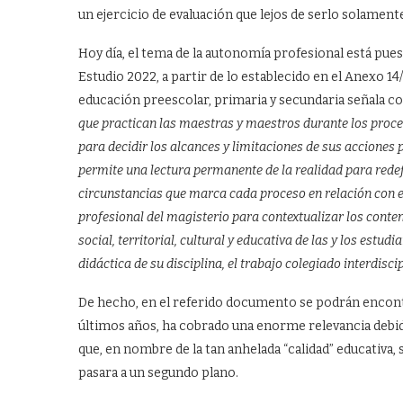
un ejercicio de evaluación que lejos de serlo solamente 
Hoy día, el tema de la autonomía profesional está pues
Estudio 2022, a partir de lo establecido en el Anexo 14
educación preescolar, primaria y secundaria señala co
que practican las maestras y maestros durante los proces
para decidir los alcances y limitaciones de sus acciones 
permite una lectura permanente de la realidad para redef
circunstancias que marca cada proceso en relación con e
profesional del magisterio para contextualizar los conte
social, territorial, cultural y educativa de las y los estud
didáctica de su disciplina, el trabajo colegiado interdisc
De hecho, en el referido documento se podrán encontr
últimos años, ha cobrado una enorme relevancia debido
que, en nombre de la tan anhelada “calidad” educativa,
pasara a un segundo plano.