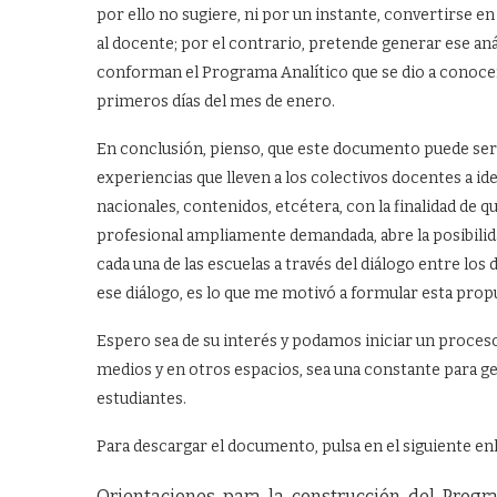
por ello no sugiere, ni por un instante, convertirse e
al docente; por el contrario, pretende generar ese aná
conforman el Programa Analítico que se dio a conocer
primeros días del mes de enero.
En conclusión, pienso, que este documento puede ser u
experiencias que lleven a los colectivos docentes a i
nacionales, contenidos, etcétera, con la finalidad de
profesional ampliamente demandada, abre la posibili
cada una de las escuelas a través del diálogo entre l
ese diálogo, es lo que me motivó a formular esta prop
Espero sea de su interés y podamos iniciar un proces
medios y en otros espacios, sea una constante para g
estudiantes.
Para descargar el documento, pulsa en el siguiente en
Orientaciones-para-la-construcción-del-Progra