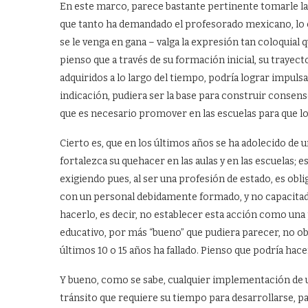
En este marco, parece bastante pertinente tomarle la 
que tanto ha demandado el profesorado mexicano, lo cu
se le venga en gana – valga la expresión tan coloquial 
pienso que a través de su formación inicial, su traye
adquiridos a lo largo del tiempo, podría lograr impuls
indicación, pudiera ser la base para construir consen
que es necesario promover en las escuelas para que l
Cierto es, que en los últimos años se ha adolecido de
fortalezca su quehacer en las aulas y en las escuelas;
exigiendo pues, al ser una profesión de estado, es ob
con un personal debidamente formado, y no capacitado
hacerlo, es decir, no establecer esta acción como una
educativo, por más “bueno” que pudiera parecer, no ob
últimos 10 o 15 años ha fallado. Pienso que podría hace
Y bueno, como se sabe, cualquier implementación de un
tránsito que requiere su tiempo para desarrollarse, p