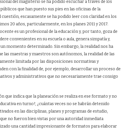
sional del magisterio se ha podido escuchar a través de los
úblicos que han puesto sus pies en las oficinas de la
l cuestión, escasamente se ha podido leer con claridad en los
timos 20 años, particularmente, en los planes 2011 y 2017.
cente es un profesional de la educación y, por tanto, goza de
dere convenientes en su escuela o aula, genera simpatía y,
en un momento determinado. Sin embargo, la realidad nos ha
e las maestras y maestros son autónomos, la realidad de las
amente limitada por las disposiciones normativas y
den con la finalidad de, por ejemplo, desarrollar un proceso de
tivos y administrativos que no necesariamente trae consigo
n que indica que la planeación se realiza en ese formato y no
educativa en turno?, ¿cuántas veces no se habrán detenido
vados en las disciplinas, planes y programas de estudio,
ue no fueron bien vistas por una autoridad inmediata
alizado una cantidad impresionante de formatos para elaborar