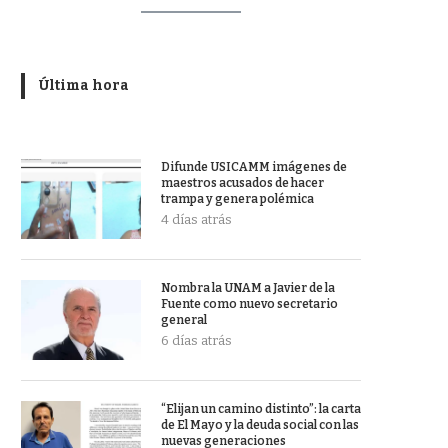
Última hora
Difunde USICAMM imágenes de
maestros acusados de hacer
trampa y genera polémica
4 días atrás
Nombra la UNAM a Javier de la
Fuente como nuevo secretario
general
6 días atrás
“Elijan un camino distinto”: la carta
de El Mayo y la deuda social con las
nuevas generaciones