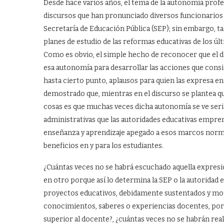
Desde hace varios años, el tema de la autonomía profe
discursos que han pronunciado diversos funcionarios p
Secretaría de Educación Pública (SEP); sin embargo, ta
planes de estudio de las reformas educativas de los úl
Como es obvio, el simple hecho de reconocer que el do
esa autonomía para desarrollar las acciones que consi
hasta cierto punto, aplausos para quien las expresa 
demostrado que, mientras en el discurso se plantea qu
cosas es que muchas veces dicha autonomía se ve seri
administrativas que las autoridades educativas empren
enseñanza y aprendizaje apegado a esos marcos norma
beneficios en y para los estudiantes.
¿Cuántas veces no se habrá escuchado aquella expresió
en otro porque así lo determina la SEP o la autoridad 
proyectos educativos, debidamente sustentados y moti
conocimientos, saberes o experiencias docentes, porq
superior al docente?, ¿cuántas veces no se habrán re