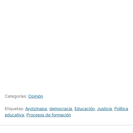
Categorías:
Opinión
Etiquetas:
Ayotzinapa
,
democracia
,
Educación
,
Justicia
,
Política
educativa
,
Procesos de formación