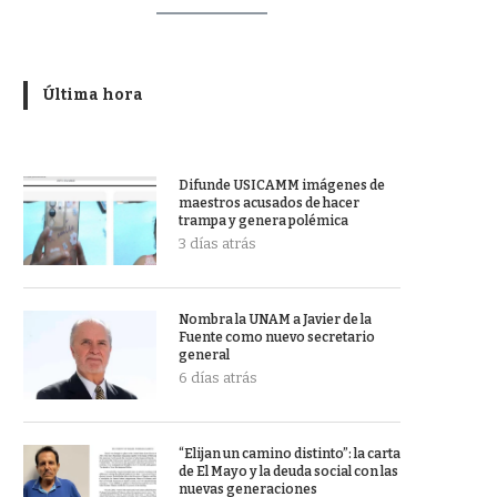
Última hora
Difunde USICAMM imágenes de
maestros acusados de hacer
trampa y genera polémica
3 días atrás
Nombra la UNAM a Javier de la
Fuente como nuevo secretario
general
6 días atrás
“Elijan un camino distinto”: la carta
de El Mayo y la deuda social con las
nuevas generaciones