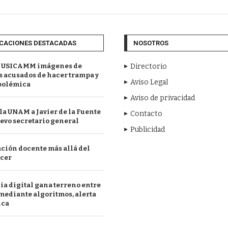
CACIONES DESTACADAS
NOSOTROS
 USICAMM imágenes de
Directorio
 acusados de hacer trampa y
Aviso Legal
polémica
Aviso de privacidad
a UNAM a Javier de la Fuente
Contacto
evo secretario general
Publicidad
ción docente más allá del
acer
a digital gana terreno entre
mediante algoritmos, alerta
ica