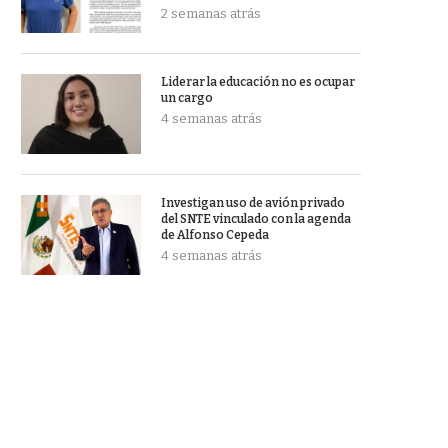
2 semanas atrás
Liderar la educación no es ocupar
un cargo
4 semanas atrás
Investigan uso de avión privado
del SNTE vinculado con la agenda
de Alfonso Cepeda
4 semanas atrás