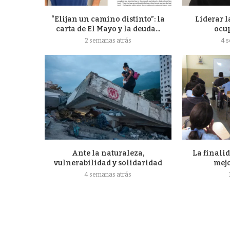
“Elijan un camino distinto”: la
Liderar l
carta de El Mayo y la deuda...
ocu
2 semanas atrás
4 
Ante la naturaleza,
La finalid
vulnerabilidad y solidaridad
mejo
4 semanas atrás