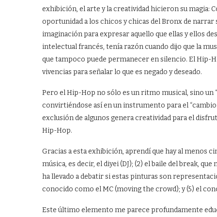
exhibición, el arte y la creatividad hicieron su magia: 
oportunidad a los chicos y chicas del Bronx de narrar 
imaginación para expresar aquello que ellas y ellos des
intelectual francés, tenía razón cuando dijo que la mu
que tampoco puede permanecer en silencio. El Hip-Ho
vivencias para señalar lo que es negado y deseado.
Pero el Hip-Hop no sólo es un ritmo musical, sino un 
convirtiéndose así en un instrumento para el “cambio s
exclusión de algunos genera creatividad para el disfrut
Hip-Hop.
Gracias a esta exhibición, aprendí que hay al menos ci
música, es decir, el diyei (DJ); (2) el baile del break, q
ha llevado a debatir si estas pinturas son representac
conocido como el MC (moving the crowd); y (5) el co
Este último elemento me parece profundamente educat