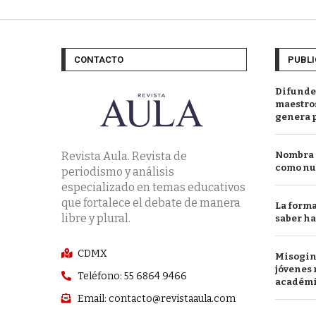
CONTACTO
PUBLI
Difunde
maestros
genera 
Revista Aula. Revista de
Nombra l
como nu
periodismo y análisis
especializado en temas educativos
que fortalece el debate de manera
La forma
libre y plural.
saber h
CDMX
Misogini
jóvenes 
Teléfono: 55 6864 9466
académ
Email: contacto@revistaaula.com