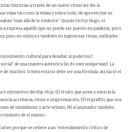
Contar historias a través de un nuevo ritmo les dio la
sus vidas tal como la vivían y sobre todo, de aprovechar su
eaban “más allá de lo evidente”. Quizás Víctor Hugo, el
sica expresa aquello que no puede ser puesto en palabras, pero
p puso en música y también en ingeniosas rimas, múltiples
“movimiento cultural para desafiar al poderoso”,
ocial” de una manera auténtica (in its own unique way). La
e de muchos. Si bien esta no debe ser una fórmula, así nació el
nco elementos del Hip-Hop: (1) el vato que pone y mezcla la
ue mezcla acrobacia, ritmo e improvisación; (3) el graffiti, que nos
iones de vandalismo o arte urbano, (4) el animador también
nocimiento de sí mismo.
ivo porque se refiere a un “entendimiento crítico de