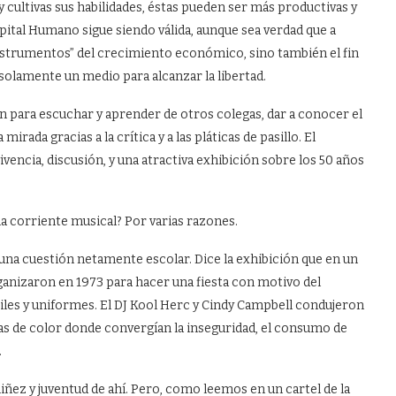
y cultivas sus habilidades, éstas pueden ser más productivas y
apital Humano sigue siendo válida, aunque sea verdad que a
strumentos” del crecimiento económico, sino también el fin
solamente un medio para alcanzar la libertad.
n para escuchar y aprender de otros colegas, dar a conocer el
irada gracias a la crítica y a las pláticas de pasillo. El
encia, discusión, y una atractiva exhibición sobre los 50 años
a corriente musical? Por varias razones.
 una cuestión netamente escolar. Dice la exhibición que en un
anizaron en 1973 para hacer una fiesta con motivo del
tiles y uniformes. El DJ Kool Herc y Cindy Campbell condujeron
as de color donde convergían la inseguridad, el consumo de
.
niñez y juventud de ahí. Pero, como leemos en un cartel de la