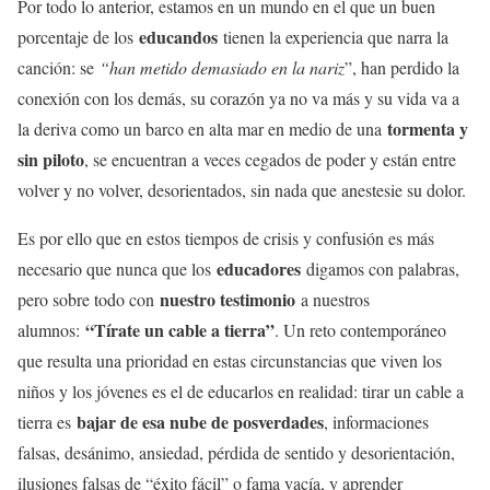
Por todo lo anterior, estamos en un mundo en el que un buen
educandos
porcentaje de los
tienen la experiencia que narra la
canción: se
“han metido demasiado en la nariz
”, han perdido la
conexión con los demás, su corazón ya no va más y su vida va a
tormenta y
la deriva como un barco en alta mar en medio de una
sin piloto
, se encuentran a veces cegados de poder y están entre
volver y no volver, desorientados, sin nada que anestesie su dolor.
Es por ello que en estos tiempos de crisis y confusión es más
educadores
necesario que nunca que los
digamos con palabras,
nuestro testimonio
pero sobre todo con
a nuestros
“Tírate un cable a tierra”
alumnos:
. Un reto contemporáneo
que resulta una prioridad en estas circunstancias que viven los
niños y los jóvenes es el de educarlos en realidad: tirar un cable a
bajar de esa nube de posverdades
tierra es
, informaciones
falsas, desánimo, ansiedad, pérdida de sentido y desorientación,
ilusiones falsas de “éxito fácil” o fama vacía, y aprender