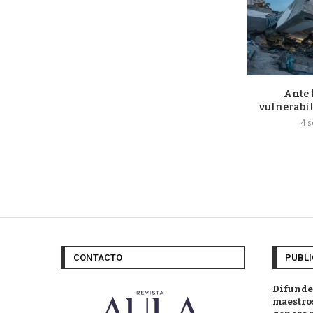
Ante 
vulnerabil
4 
CONTACTO
PUBLI
Difunde
maestros