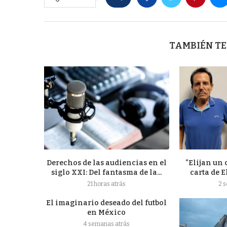
TAMBIÉN TE
Derechos de las audiencias en el
“Elijan un 
siglo XXI: Del fantasma de la...
carta de E
21 horas atrás
2 
El imaginario deseado del futbol
en México
4 semanas atrás