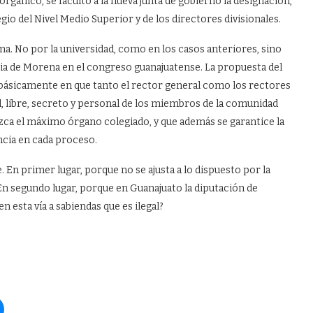
orgánico, se facultó a la nueva junta de gobierno la designación,
gio del Nivel Medio Superior y de los directores divisionales.
. No por la universidad, como en los casos anteriores, sino
ria de Morena en el congreso guanajuatense. La propuesta del
 básicamente en que tanto el rector general como los rectores
, libre, secreto y personal de los miembros de la comunidad
zca el máximo órgano colegiado, y que además se garantice la
ncia en cada proceso.
En primer lugar, porque no se ajusta a lo dispuesto por la
En segundo lugar, porque en Guanajuato la diputación de
n esta vía a sabiendas que es ilegal?