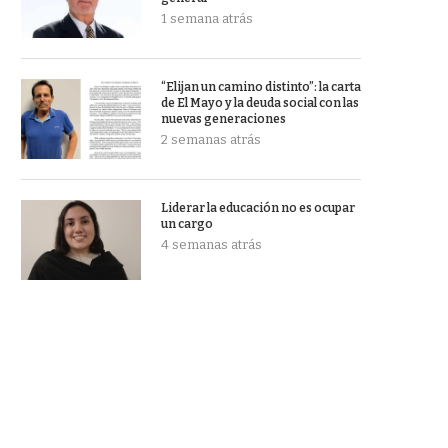
1 semana atrás
“Elijan un camino distinto”: la carta
de El Mayo y la deuda social con las
nuevas generaciones
2 semanas atrás
Liderar la educación no es ocupar
un cargo
4 semanas atrás