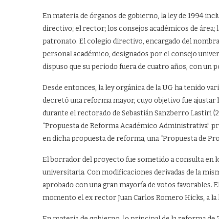
En materia de órganos de gobierno, la ley de 1994 incluy
directivo; el rector; los consejos académicos de área; 
patronato. El colegio directivo, encargado del nombr
personal académico, designados por el consejo univers
dispuso que su periodo fuera de cuatro años, con un po
Desde entonces, la ley orgánica de la UG ha tenido var
decretó una reforma mayor, cuyo objetivo fue ajustar 
durante el rectorado de Sebastián Sanzberro Lastiri (2
“Propuesta de Reforma Académico Administrativa” pres
en dicha propuesta de reforma, una “Propuesta de Pro
El borrador del proyecto fue sometido a consulta en 
universitaria. Con modificaciones derivadas de la mis
aprobado con una gran mayoría de votos favorables. El 
momento el ex rector Juan Carlos Romero Hicks, a la l
En materia de gobierno, lo principal de la reforma de 