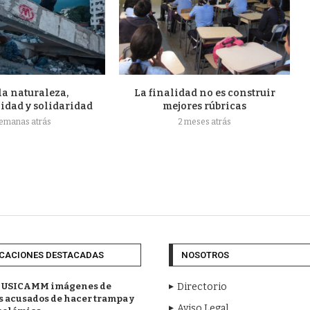
la naturaleza,
La finalidad no es construir
idad y solidaridad
mejores rúbricas
semanas atrás
2 meses atrás
CACIONES DESTACADAS
NOSOTROS
 USICAMM imágenes de
Directorio
 acusados de hacer trampa y
Aviso Legal