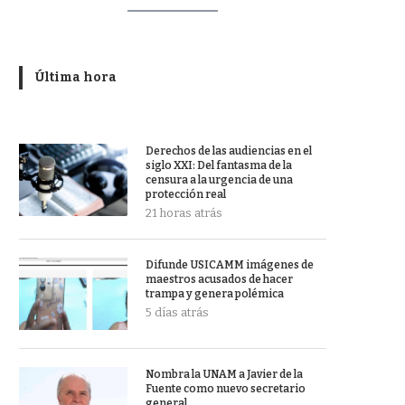
Última hora
Derechos de las audiencias en el
siglo XXI: Del fantasma de la
censura a la urgencia de una
protección real
21 horas atrás
Difunde USICAMM imágenes de
maestros acusados de hacer
trampa y genera polémica
5 días atrás
Nombra la UNAM a Javier de la
Fuente como nuevo secretario
general