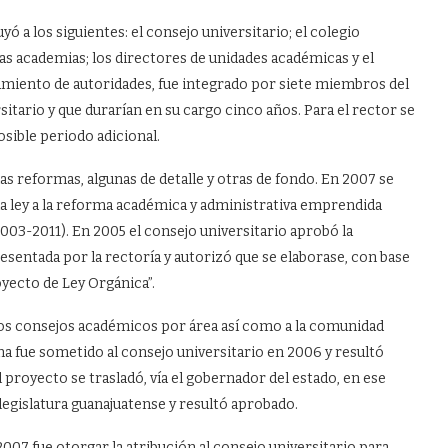
ó a los siguientes: el consejo universitario; el colegio
las academias; los directores de unidades académicas y el
amiento de autoridades, fue integrado por siete miembros del
itario y que durarían en su cargo cinco años. Para el rector se
sible periodo adicional.
ias reformas, algunas de detalle y otras de fondo. En 2007 se
la ley a la reforma académica y administrativa emprendida
003-2011). En 2005 el consejo universitario aprobó la
entada por la rectoría y autorizó que se elaborase, con base
yecto de Ley Orgánica”.
los consejos académicos por área así como a la comunidad
ma fue sometido al consejo universitario en 2006 y resultó
proyecto se trasladó, vía el gobernador del estado, en ese
egislatura guanajuatense y resultó aprobado.
2007 fue otorgar la atribución al consejo universitario para