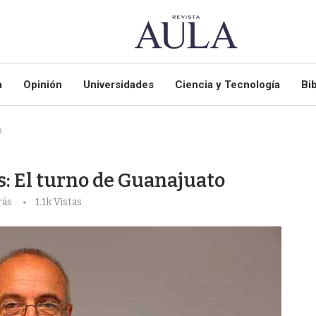
a
Opinión
Universidades
Ciencia y Tecnología
Bib
o
: El turno de Guanajuato
rás
1.1k
Vistas