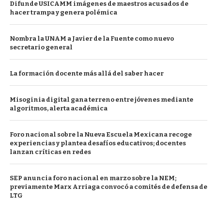
Difunde USICAMM imágenes de maestros acusados de
hacer trampa y genera polémica
Nombra la UNAM a Javier de la Fuente como nuevo
secretario general
La formación docente más allá del saber hacer
Misoginia digital gana terreno entre jóvenes mediante
algoritmos, alerta académica
Foro nacional sobre la Nueva Escuela Mexicana recoge
experiencias y plantea desafíos educativos; docentes
lanzan críticas en redes
SEP anuncia foro nacional en marzo sobre la NEM;
previamente Marx Arriaga convocó a comités de defensa de
LTG