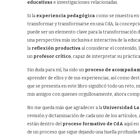
educativas
e investigaciones relacionadas.
Si la
experiencia pedagógica
como se muestra en e
transformar y transformarse en una CdA, la concepció
puede ser un elemento clave para la transformación d
una perspectiva más inclusiva e interactiva de la educa
la
reflexión productiva
al considerar el contenido, 
un
profesor crítico
, capaz de interpretar su práctic
Sin duda para mí, ha sido un
proceso de acompañam
aprender de ellos y de sus experiencias, así como dest
que se presenta en este libro significó todo un reto, 
mis amigos con quienes orgullosamente, ahora compa
No me queda más que agradecer a la
Universidad La
revisión y dictaminación de cada uno de los artículos, a
están dentro del
proceso formativo de CdA
aquí en
de un proceso que sigue dejando una huella profunda 