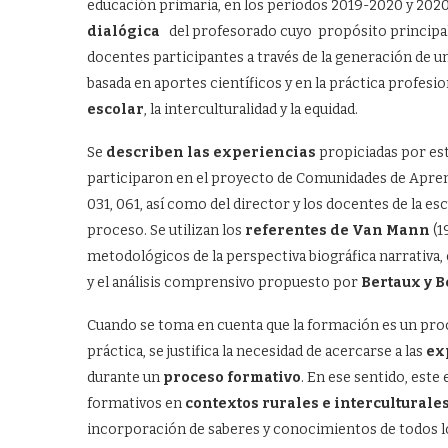
educación primaria, en los periodos 2019-2020 y 202
dialógica
del profesorado cuyo propósito principal f
docentes participantes a través de la generación de u
basada en aportes científicos y en la práctica profesi
escolar
, la interculturalidad y la equidad.
Se
describen las experiencias
propiciadas por est
participaron en el proyecto de Comunidades de Aprend
031, 061, así como del director y los docentes de la es
proceso. Se utilizan los
referentes de Van Mann
(1
metodológicos de la perspectiva biográfica narrativa, 
y el análisis comprensivo propuesto por
Bertaux y 
Cuando se toma en cuenta que la formación es un proces
práctica, se justifica la necesidad de acercarse a las
ex
durante un
proceso formativo
. En ese sentido, este
formativos en
contextos rurales e interculturale
incorporación de saberes y conocimientos de todos l