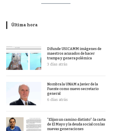
Última hora
Difunde USICAMM imágenes de
maestros acusados de hacer
trampa y genera polémica
3 días atrás
Nombra la UNAM a Javier de la
Fuente como nuevo secretario
general
6 días atrás
“Elijan un camino distinto”: la carta
de El Mayo y la deuda social con las
nuevas generaciones