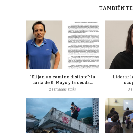
TAMBIÉN TE
“Elijan un camino distinto”: la
Liderar l
carta de El Mayo y la deuda...
ocu
2 semanas atrás
3 