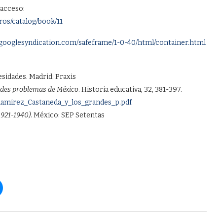
e acceso:
bros/catalog/book/11
.googlesyndication.com/safeframe/1-0-40/html/container.html
esidades. Madrid: Praxis
ndes problemas de México
. Historia educativa, 32, 381-397.
el_Ramirez_Castaneda_y_los_grandes_p.pdf
1921-1940)
. México: SEP Setentas