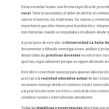
Estas escuelas tenían una forma específica de proce
rural
“tiene la necesidad y el deber de abrirse al contex
valorar el entorno, las tradiciones, los valores y creenci
importancia que ellos tienen para la población e integra
mis vivencias cuando acompañaba a mi abuelo desde mu
A principios de este año, la
Universidad La Salle d
documentar y difundir investigaciones, análisis y prop
desarrollan las
prácticas docentes
en entornos rural
aportan, especialmente porque se siguen abriendo al
Este libro constituye una joya para quienes laboran y/
acercan a la
realidad educativa actual
de las comuni
escenario emerge desde el contexto rural e intercultu
a la práctica docente en el foco central de esta convoca
contextos rurales e interculturales desafiantes
.
Todas las
temáticas y experiencias
descritas son p