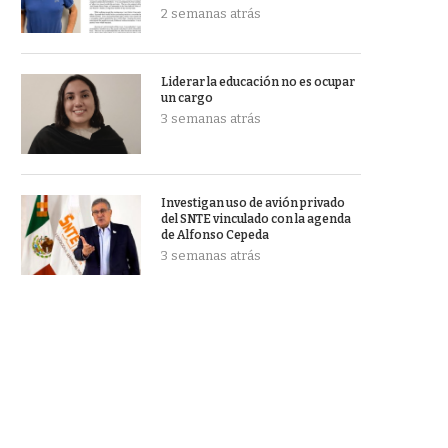
2 semanas atrás
Liderar la educación no es ocupar
un cargo
3 semanas atrás
Investigan uso de avión privado
del SNTE vinculado con la agenda
de Alfonso Cepeda
3 semanas atrás