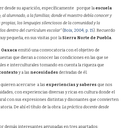
der desde su aparición, específicamente porque la
escuela
to, al alumnado, a la familias; donde el maestro debía conocer y
as propias, los lenguajes silenciosos de la comunidad y la
rlos dentro del currículum escolar”
(
Boix, 2004, p. 15
). Recuerdo
y pequeña, en sus visitas por la
Sierra Norte de Puebla
.
e Oaxaca
emitió una convocatoria con el objetivo de
uestas que dieran a conocer las condiciones en las que se
es e interculturales tomando en cuenta la riqueza que
contexto
y a las
necesidades
derivadas de él.
o quieren acercarse a las
experiencias y saberes
que nos
dades, con experiencias diversas y ricas en cultura donde el
ral con sus expresiones distintas y disonantes que convierten
toria. De ahí el título de la obra:
La práctica docente desde
or demás interesantes agrupadas en tres apartados: