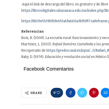
Aquí el link de descarga del libro, es gratuito y de libr
https://librosdigitales.ulsaoaxaca.edu.mx/index.php/li
https://d659e5519bfbfe655a5fa660a3bfbf47.safeframe
Referencias
Boix, R. (2004). La escuela rural: funcionamiento y nec
Martínez, L. (2013).
Rafael Ramírez Castañeda y los gra
Recuperado de
https://gredos.usal.es/jspui/…/1/Rafa
Raby, D. (1974).
Educación y revolución social en México (
Facebook Comentarios
0
SHARE