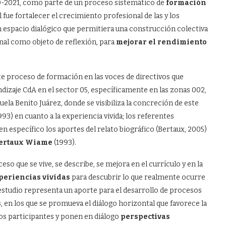
0-2021, como parte de un proceso sistemático de
formación
ue fortalecer el crecimiento profesional de las y los
n espacio dialógico que permitiera una construcción colectiva
onal como objeto de reflexión, para
mejorar el rendimiento
e proceso de formación en las voces de directivos que
izaje CdA en el sector 05, específicamente en las zonas 002,
cuela Benito Juárez, donde se visibiliza la concreción de este
993) en cuanto a la experiencia vivida; los referentes
en específico los aportes del relato biográfico (Bertaux, 2005)
Bertaux Wiame
(1993).
o que se vive, se describe, se mejora en el currículo y en la
periencias vividas
para descubrir lo que realmente ocurre
 estudio representa un aporte para el desarrollo de procesos
s
, en los que se promueva el diálogo horizontal que favorece la
os participantes y ponen en diálogo
perspectivas