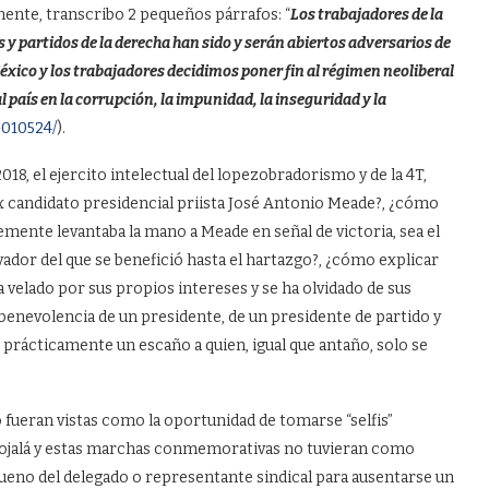
mente, transcribo 2 pequeños párrafos: “
Los trabajadores de la
partidos de la derecha han sido y serán abiertos adversarios de
México y los trabajadores decidimos poner fin al régimen neoliberal
país en la corrupción, la impunidad, la inseguridad y la
-010524/
).
18, el ejercito intelectual del lopezobradorismo y de la 4T,
x candidato presidencial priista José Antonio Meade?, ¿cómo
mente levantaba la mano a Meade en señal de victoria, sea el
ador del que se benefició hasta el hartazgo?, ¿cómo explicar
a velado por sus propios intereses y se ha olvidado de sus
benevolencia de un presidente, de un presidente de partido y
e prácticamente un escaño a quien, igual que antaño, solo se
fueran vistas como la oportunidad de tomarse “selfis”
; ojalá y estas marchas conmemorativas no tuvieran como
 bueno del delegado o representante sindical para ausentarse un