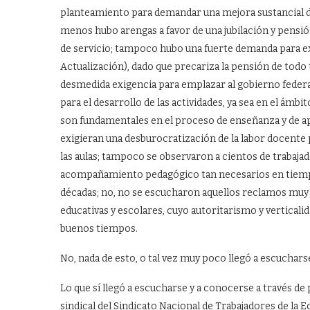
planteamiento para demandar una mejora sustancial de
menos hubo arengas a favor de una jubilación y pensión
de servicio; tampoco hubo una fuerte demanda para ex
Actualización), dado que precariza la pensión de todo
desmedida exigencia para emplazar al gobierno federal
para el desarrollo de las actividades, ya sea en el ámb
son fundamentales en el proceso de enseñanza y de ap
exigieran una desburocratización de la labor docente 
las aulas; tampoco se observaron a cientos de trabaj
acompañamiento pedagógico tan necesarios en tiempo
décadas; no, no se escucharon aquellos reclamos muy
educativas y escolares, cuyo autoritarismo y verticali
buenos tiempos.
No, nada de esto, o tal vez muy poco llegó a escucharse
Lo que sí llegó a escucharse y a conocerse a través de p
sindical del Sindicato Nacional de Trabajadores de la