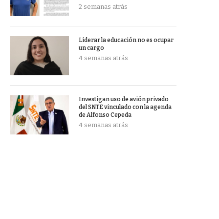
2 semanas atrás
Liderar la educación no es ocupar
un cargo
4 semanas atrás
Investigan uso de avión privado
del SNTE vinculado con la agenda
de Alfonso Cepeda
4 semanas atrás