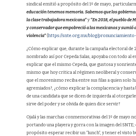
sindical emitió a propósito del 1º de mayo, particular
educación tenemos memoria. Sabemos que los gobiernos y 
la clase trabajadora mexicana”
y
“En 2018, el pueblo de 
y conservador que empobreció a los mexicanos y sumió al 
violencia”
(
https://snte.org.mx/blog/pronunciamiento
¿Cómo explicar que, durante la campaña electoral de 20
nombrado así por Cepeda Salas, apoyaba con todo al e
explicar que el mismo Cepeda, que gustosa y sonriente
mismo que hoy critica al régimen neoliberal y conserv
que el morenismo reciba entre sus filas a quien solo h
agremiados?, ¿cómo explicar la complacencia y hasta 
de una candidata que se dicen de izquierda al otorgarl
sirve del poder y se olvida de quien dice servir?
Ojalá y las marchas conmemorativas del 1º de mayo no 
portando una playera y gorra con la imagen del SNTE
propósito esperar recibir un “lunch”, y tener el visto