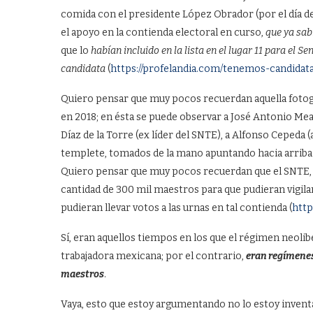
comida con el presidente López Obrador (por el día de
el apoyo en la contienda electoral en curso,
que ya sab
que lo
habían incluido en la lista en el lugar 11 para el 
candidata
(
https://profelandia.com/tenemos-candidat
Quiero pensar que muy pocos recuerdan aquella fotogr
en 2018; en ésta se puede observar a José Antonio Mead
Díaz de la Torre (ex líder del SNTE), a Alfonso Cepeda (
templete, tomados de la mano apuntando hacia arriba e
Quiero pensar que muy pocos recuerdan que el SNTE, a t
cantidad de 300 mil maestros para que pudieran vigila
pudieran llevar votos a las urnas en tal contienda (
http
Sí, eran aquellos tiempos en los que el régimen neolibe
trabajadora mexicana; por el contrario,
eran regímenes
maestros
.
Vaya, esto que estoy argumentando no lo estoy invent