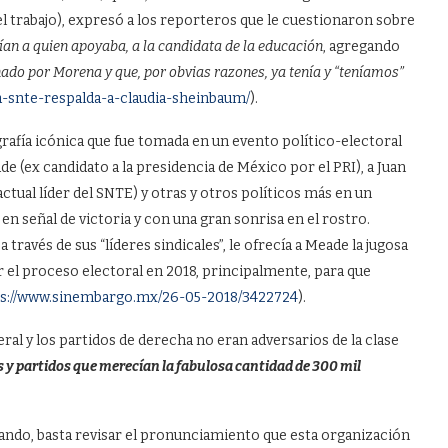
l trabajo), expresó a los reporteros que le cuestionaron sobre
ían a quien apoyaba, a la candidata de la educación
, agregando
Senado por Morena y que, por obvias razones, ya tenía y “teníamos”
a-snte-respalda-a-claudia-sheinbaum/
).
afía icónica que fue tomada en un evento político-electoral
e (ex candidato a la presidencia de México por el PRI), a Juan
actual líder del SNTE) y otras y otros políticos más en un
n señal de victoria y con una gran sonrisa en el rostro.
ravés de sus “líderes sindicales”, le ofrecía a Meade la jugosa
r el proceso electoral en 2018, principalmente, para que
s://www.sinembargo.mx/26-05-2018/3422724
).
ral y los partidos de derecha no eran adversarios de la clase
 y partidos que merecían la fabulosa cantidad de 300 mil
ando, basta revisar el pronunciamiento que esta organización