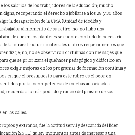
 los salarios de los trabajadores de la educación; mucho
 digna, recuperando el derecho a jubilarse a los 28 y 30 años
igir la desaparición de la UMA (Unidad de Medida y
 trabajador al momento de su retiro; no, no hubo una
 afín de que en los planteles se cuente con todo lo necesario
ito de la infraestructura, materiales u otros requerimientos que
rendizaje; no, no se observaron cartulinas con mensajes que
para que se priorizara el quehacer pedagógico y didáctico en
adores exigir mejoras en los programas de formación continua y
s en que el presupuesto para este rubro es el peor en
 sentidos por la incompetencia de muchas autoridades
dad, recuerda a lo más podrido y rancio del priismo de sus
 en las calles.
ropios y extraños, fue la actitud servil y descarada del líder
 Educación (SNTE) quien, momentos antes de ingresar a una