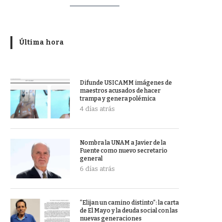
Última hora
Difunde USICAMM imágenes de
maestros acusados de hacer
trampa y genera polémica
4 días atrás
Nombra la UNAM a Javier de la
Fuente como nuevo secretario
general
6 días atrás
“Elijan un camino distinto”: la carta
de El Mayo y la deuda social con las
nuevas generaciones