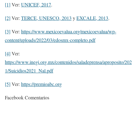
[1]
Ver:
UNICEF, 2017
.
[2]
Ver:
TERCE, UNESCO, 2013
y
EXCALE, 2013
.
[3]
Ver:
https://www.mexicoevalua.org/mexicoevalua/wp-
content/uploads/2022/03/edosmx-completo.pdf
[4]
Ver:
https://www.inegi.org.mx/contenidos/saladeprensa/aproposito/202
1/Suicidios2021_Nal.pdf
[5]
Ver:
https://premioabc.org
Facebook Comentarios