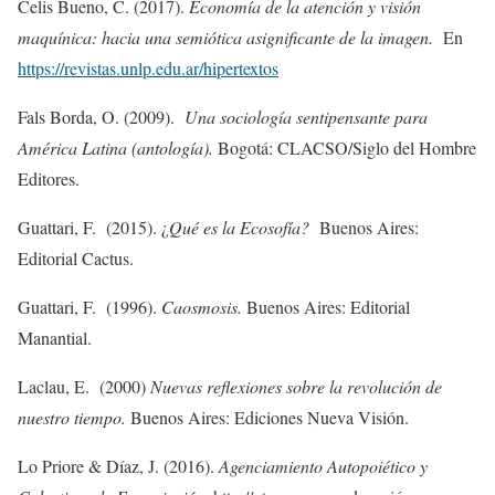
Celis Bueno, C. (2017).
Economía de la atención y visión
maquínica: hacia una semiótica asignificante de la imagen.
En
https://revistas.unlp.edu.ar/hipertextos
Fals Borda, O. (2009).
Una sociología sentipensante para
América Latina (antología).
Bogotá: CLACSO/Siglo del Hombre
Editores.
Guattari, F. (2015). ¿
Qué es la Ecosofía?
Buenos Aires:
Editorial Cactus.
Guattari, F. (1996).
Caosmosis.
Buenos Aires: Editorial
Manantial.
Laclau, E. (2000)
Nuevas reflexiones sobre la revolución de
nuestro tiempo.
Buenos Aires: Ediciones Nueva Visión.
Lo Priore & Díaz, J. (2016).
Agenciamiento Autopoiético y