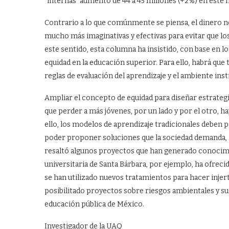
“internas” aumentó de 44 a 45 millones (+2%) en este
Contrario a lo que comúnmente se piensa, el dinero no
mucho más imaginativas y efectivas para evitar que lo
este sentido, esta columna ha insistido, con base en lo
equidad en la educación superior. Para ello, habrá que
reglas de evaluación del aprendizaje y el ambiente inst
Ampliar el concepto de equidad para diseñar estrateg
que perder a más jóvenes, por un lado y por el otro, h
ello, los modelos de aprendizaje tradicionales deben p
poder proponer soluciones que la sociedad demanda, a
resaltó algunos proyectos que han generado conocimient
universitaria de Santa Bárbara, por ejemplo, ha ofreci
se han utilizado nuevos tratamientos para hacer injerto
posibilitado proyectos sobre riesgos ambientales y su
educación pública de México.
Investigador de la UAQ