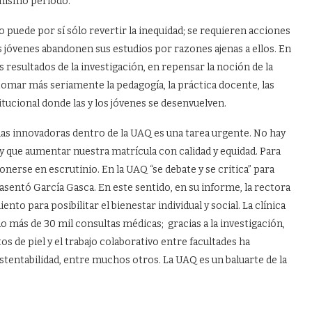
 mismo periodo.
 puede por sí sólo revertir la inequidad; se requieren acciones
s jóvenes abandonen sus estudios por razones ajenas a ellos. En
s resultados de la investigación, en repensar la noción de la
 tomar más seriamente la pedagogía, la práctica docente, las
itucional donde las y los jóvenes se desenvuelven.
ias innovadoras dentro de la UAQ es una tarea urgente. No hay
ay que aumentar nuestra matrícula con calidad y equidad. Para
onerse en escrutinio. En la UAQ “se debate y se critica” para
sentó García Gasca. En este sentido, en su informe, la rectora
o para posibilitar el bienestar individual y social. La clínica
do más de 30 mil consultas médicas; gracias a la investigación,
s de piel y el trabajo colaborativo entre facultades ha
stentabilidad, entre muchos otros. La UAQ es un baluarte de la