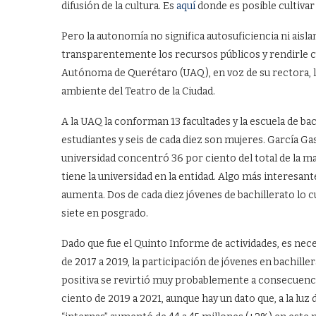
difusión de la cultura. Es
aquí
donde es posible cultivar
Pero la autonomía no significa autosuficiencia ni aisl
transparentemente los recursos públicos y rendirle c
Autónoma de Querétaro (UAQ), en voz de su rectora, la
ambiente del Teatro de la Ciudad.
A la UAQ la conforman 13 facultades y la escuela de ba
estudiantes y seis de cada diez son mujeres. García Ga
universidad concentró 36 por ciento del total de la ma
tiene la universidad en la entidad. Algo más interesant
aumenta. Dos de cada diez jóvenes de bachillerato lo c
siete en posgrado.
Dado que fue el Quinto Informe de actividades, es nec
de 2017 a 2019, la participación de jóvenes en bachille
positiva se revirtió muy probablemente a consecuenci
ciento de 2019 a 2021, aunque hay un dato que, a la luz