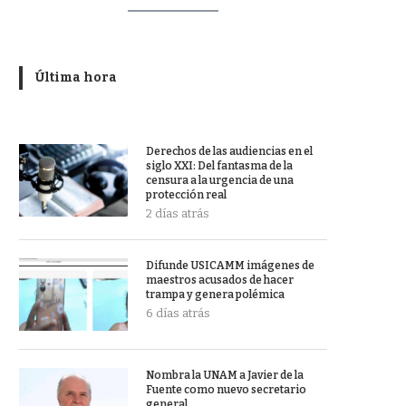
Última hora
Derechos de las audiencias en el
siglo XXI: Del fantasma de la
censura a la urgencia de una
protección real
2 días atrás
Difunde USICAMM imágenes de
maestros acusados de hacer
trampa y genera polémica
6 días atrás
Nombra la UNAM a Javier de la
Fuente como nuevo secretario
general