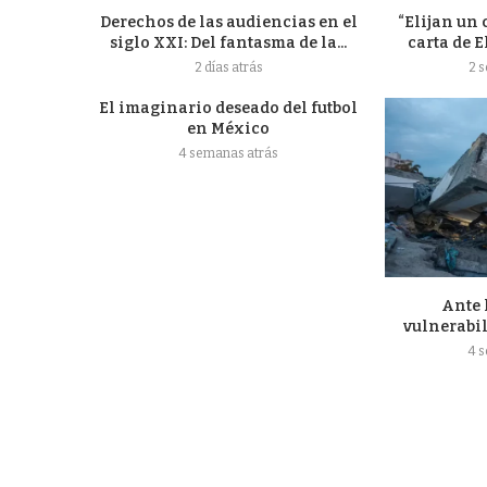
Derechos de las audiencias en el
“Elijan un 
siglo XXI: Del fantasma de la...
carta de E
2 días atrás
2 
El imaginario deseado del futbol
en México
4 semanas atrás
Ante 
vulnerabil
4 