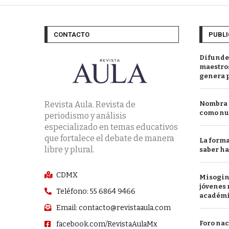
CONTACTO
PUBLI
Difunde
maestros
genera 
Revista Aula. Revista de
Nombra l
como nu
periodismo y análisis
especializado en temas educativos
que fortalece el debate de manera
La forma
libre y plural.
saber h
CDMX
Misogini
jóvenes 
Teléfono: 55 6864 9466
académ
Email: contacto@revistaaula.com
Foro nac
facebook.com/RevistaAulaMx