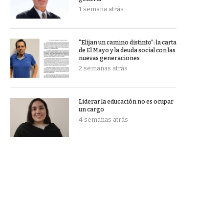
1 semana atrás
“Elijan un camino distinto”: la carta
de El Mayo y la deuda social con las
nuevas generaciones
2 semanas atrás
Liderar la educación no es ocupar
un cargo
4 semanas atrás