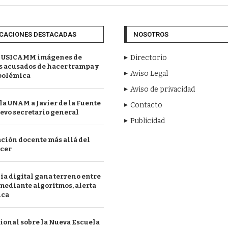
CACIONES DESTACADAS
NOSOTROS
 USICAMM imágenes de
Directorio
 acusados de hacer trampa y
Aviso Legal
polémica
Aviso de privacidad
a UNAM a Javier de la Fuente
Contacto
evo secretario general
Publicidad
ción docente más allá del
acer
a digital gana terreno entre
mediante algoritmos, alerta
ica
ional sobre la Nueva Escuela