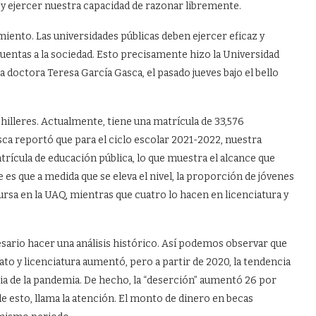
 y ejercer nuestra capacidad de razonar libremente.
amiento. Las universidades públicas deben ejercer eficaz y
uentas a la sociedad. Esto precisamente hizo la Universidad
 doctora Teresa García Gasca, el pasado jueves bajo el bello
chilleres. Actualmente, tiene una matrícula de 33,576
sca reportó que para el ciclo escolar 2021-2022, nuestra
trícula de educación pública, lo que muestra el alcance que
e es que a medida que se eleva el nivel, la proporción de jóvenes
ursa en la UAQ, mientras que cuatro lo hacen en licenciatura y
esario hacer una análisis histórico. Así podemos observar que
rato y licenciatura aumentó, pero a partir de 2020, la tendencia
a de la pandemia. De hecho, la “deserción” aumentó 26 por
 de esto, llama la atención. El monto de dinero en becas