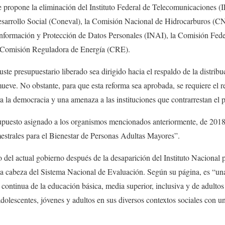
pone la eliminación del Instituto Federal de Telecomunicaciones (I
esarrollo Social (Coneval), la Comisión Nacional de Hidrocarburos (CNH
Información y Protección de Datos Personales (INAI), la Comisión Fed
omisión Reguladora de Energía (CRE).
ste presupuestario liberado sea dirigido hacia el respaldo de la distrib
eve. No obstante, para que esta reforma sea aprobada, se requiere el r
ra la democracia y una amenaza a las instituciones que contrarrestan el 
esupuesto asignado a los organismos mencionados anteriormente, de 2018
strales para el Bienestar de Personas Adultas Mayores”.
el actual gobierno después de la desaparición del Instituto Nacional p
a cabeza del Sistema Nacional de Evaluación. Según su página, es “una
continua de la educación básica, media superior, inclusiva y de adultos 
 adolescentes, jóvenes y adultos en sus diversos contextos sociales con u