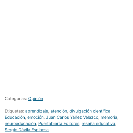
Categorías:
Opinión
Etiquetas:
aprendizaje
,
atención
,
divulgación científica
,
Educación
,
emoción
,
Juan Carlos Yáñez Velazco
,
memoria
,
neuroeducación
,
Puertabierta Editores
,
reseña educativa
,
Sergio Dávila Espinosa