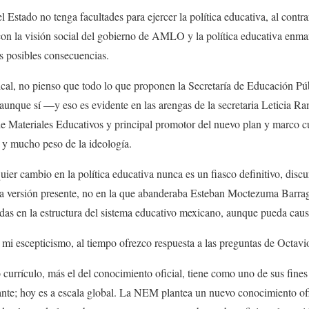
o no tenga facultades para ejercer la política educativa, al contrari
con la visión social del gobierno de AMLO y la política educativa enm
s posibles consecuencias.
 no pienso que todo lo que proponen la Secretaría de Educación Púb
, aunque sí —y eso es evidente en las arengas de la secretaria Leticia
 de Materiales Educativos y principal promotor del nuevo plan y marco 
 y mucho peso de la ideología.
mbio en la política educativa nunca es un fiasco definitivo, discur
la versión presente, no en la que abanderaba Esteban Moctezuma Barrag
das en la estructura del sistema educativo mexicano, aunque pueda caus
scepticismo, al tiempo ofrezco respuesta a las preguntas de Octavio
currículo, más el del conocimiento oficial, tiene como uno de sus fine
ante; hoy es a escala global. La NEM plantea un nuevo conocimiento ofi