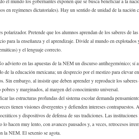
odo el mundo los gobernantes exponen que se busca beneficiar a la naci
uos en regímenes dictatoriales). Hay un sentido de unidad de la nación 
larizador. Pretende que los alumnos aprendan de los saberes de las
cio para la enseñanza y el aprendizaje. Divide al mundo en explotados y
máticas) y el lenguaje correcto.
 No advierto en las apuestas de la NEM un discurso antihegemónico; sí a
o de la educación mexicana; un desprecio por el mestizo para elevar en 
s. Sin embargo, al insistir que deben aprender y reproducir los saberes
 pobres y marginados, al margen del conocimiento universal.
icar las estructuras profundas del sistema escolar demanda pensamient
eces tienen visiones divergentes y defienden intereses contrapuestos. A
rocráticos y dispositivos de defensa de sus tradiciones. Las instituciones
o lo hacen muy lento, con avances pausados y, a veces, retrocesos irrem
con la NEM. El sexenio se agota.