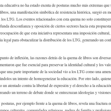
sta educativa no ha estado exenta de posturas mucho más extremas que 
ibros, una manifestación simbólica de resistencia histórica, surgió en 
a los LTG. Los eventos relacionados con esta quema no solo constituyero
ofunda desconfianza y oposición de ciertos sectores hacia esta propues
ocupación de que esta iniciativa representara una imposición cultural, 
 legal para obstaculizar la distribución de los LTG, generando un confli
unto de inflexión, las razones detrás de la quema de libros son divers
entaron que fue esencial para preservar la identidad cultural y los valo
 que una parte importante de la sociedad vio a los LTG como una amena
ándolos un intento de homogeneizar la educación. Por otro lado, quienes
o un atentado contra la libertad de expresión y el derecho a la educació
creando un terreno de debate donde se entrecruzan ideologías y visiones
 posturas, por ejemplo frente a la quema de libros, revela una fractura e
Grupos culturales, comunidades religiosas, padres de familia y profesion