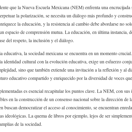
vidente que la Nueva Escuela Mexicana (NEM) enfrenta una encrucijada s
perpetuar la polarización, se necesita un diálogo más profundo y constru
nriquece la educación, y la resistencia al cambio debe abordarse no solo
 un espacio de comprensión mutua. La educación, en última instancia, d
se del respeto, la inclusión y el diálogo.
sia educativa, la sociedad mexicana se encuentra en un momento crucial.
la identidad cultural con la evolución educativa, exige un esfuerzo conju
plejidad, sino que también extiende una invitación a la reflexión y al d
futuro educativo compartido y enriquecido por la diversidad de voces q
implementadas es esencial recapitular los puntos clave. La NEM, con sus 
ables en la construcción de un consenso nacional sobre la dirección de 
en buscan democratizar el acceso al conocimiento, se encuentran enredad
chas ideológicas. La quema de libros por ejemplo, lejos de ser simplemen
amplias de la sociedad.