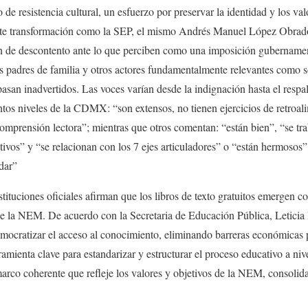
e resistencia cultural, un esfuerzo por preservar la identidad y los val
e transformación como la SEP, el mismo Andrés Manuel López Obrador 
 de descontento ante lo que perciben como una imposición gubernament
os padres de familia y otros actores fundamentalmente relevantes como 
san inadvertidos. Las voces varían desde la indignación hasta el resp
ntos niveles de la CDMX: “son extensos, no tienen ejercicios de retroali
 comprensión lectora”; mientras que otros comentan: “están bien”, “se tr
tivos” y “se relacionan con los 7 ejes articuladores” o “están hermosos”
dar”
nstituciones oficiales afirman que los libros de texto gratuitos emergen
n de la NEM. De acuerdo con la Secretaria de Educación Pública, Letici
mocratizar el acceso al conocimiento, eliminando barreras económicas p
amienta clave para estandarizar y estructurar el proceso educativo a niv
rco coherente que refleje los valores y objetivos de la NEM, consolid