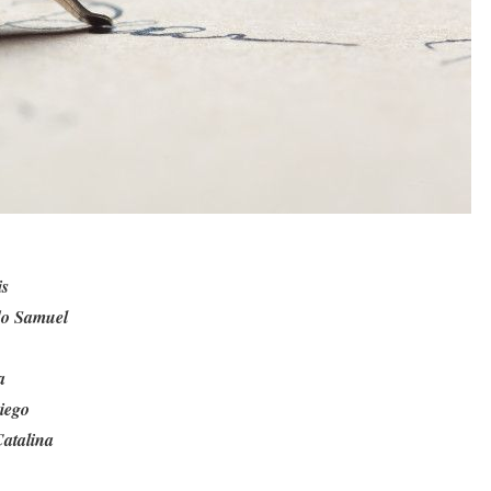
is
do Samuel
a
iego
atalina