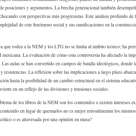
 de posiciones y argumentos. La brecha generacional también desempeña
hocando con perspectivas más progresistas. Este análisis profundo de l
omplejidad de este fenómeno social y sus ramificaciones en la construcci
 que rodea a la NEM y los LTG no se limita al ámbito teórico; ha per
ad mexicana. La evaluación de cómo esta controversia ha afectado la i
os. Las aulas se han convertido en campos de batalla ideológicos, donde 
 y resistencias. La reflexión sobre las implicaciones a largo plazo abarc
ión hasta la posibilidad de un cambio estructural en el sistema educat
vierte en un reflejo de las divisiones y tensiones sociales.
lema de los libros de la NEM son los contenidos o existen intereses ex
e contenido en lugar de quemarlos no es mejor retroalimentar los mismo
crítico o es atravesada por una opinión en masa?