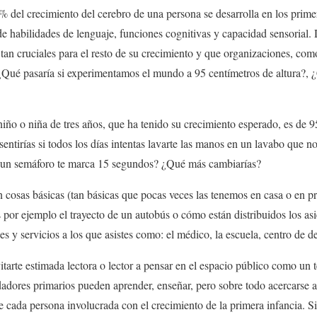
el crecimiento del cerebro de una persona se desarrolla en los primer
de habilidades de lenguaje, funciones cognitivas y capacidad sensorial.
tan cruciales para el resto de su crecimiento y que organizaciones, co
e ¿Qué pasaría si experimentamos el mundo a 95 centímetros de altura?,
iño o niña de tres años, que ha tenido su crecimiento esperado, es de 
entirías si todos los días intentas lavarte las manos en un lavabo que no
ue un semáforo te marca 15 segundos? ¿Qué más cambiarías?
cosas básicas (tan básicas que pocas veces las tenemos en casa o en pr
s por ejemplo el trayecto de un autobús o cómo están distribuidos los asi
s y servicios a los que asistes como: el médico, la escuela, centro de des
arte estimada lectora o lector a pensar en el espacio público como un t
dadores primarios pueden aprender, enseñar, pero sobre todo acercarse a
re cada persona involucrada con el crecimiento de la primera infancia.