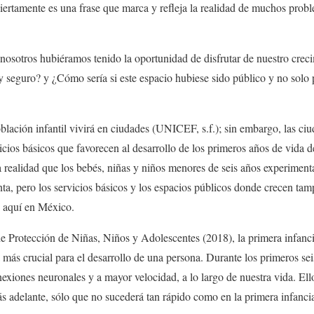
iertamente es una frase que marca y refleja la realidad de muchos proble
nosotros hubiéramos tenido la oportunidad de disfrutar de nuestro crec
y seguro? y ¿Cómo sería si este espacio hubiese sido público y no solo 
blación infantil vivirá en ciudades (UNICEF, s.f.); sin embargo, las ci
vicios básicos que favorecen al desarrollo de los primeros años de vida 
 realidad que los bebés, niñas y niños menores de seis años experiment
tinta, pero los servicios básicos y los espacios públicos donde crecen t
e aquí en México.
e Protección de Niñas, Niños y Adolescentes (2018), la primera infanc
a más crucial para el desarrollo de una persona. Durante los primeros se
iones neuronales y a mayor velocidad, a lo largo de nuestra vida. Ello
 adelante, sólo que no sucederá tan rápido como en la primera infanci