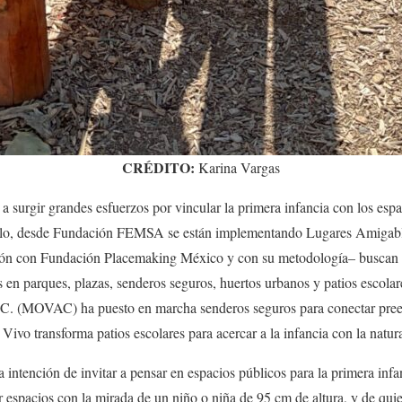
CRÉDITO:
Karina Vargas
surgir grandes esfuerzos por vincular la primera infancia con los espa
plo, desde Fundación FEMSA se están implementando Lugares Amigable
ón con Fundación Placemaking México y con su metodología– buscan m
s en parques, plazas, senderos seguros, huertos urbanos y patios esco
C. (MOVAC) ha puesto en marcha senderos seguros para conectar prees
ivo transforma patios escolares para acercar a la infancia con la natur
la intención de invitar a pensar en espacios públicos para la primera inf
r espacios con la mirada de un niño o niña de 95 cm de altura, y de quie