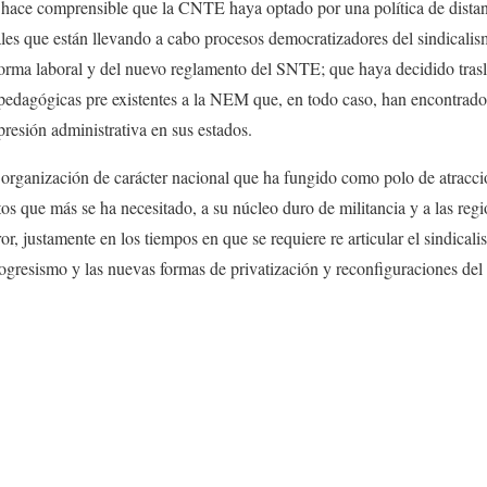
o hace comprensible que la CNTE haya optado por una política de distan
ales que están llevando a cabo procesos democratizadores del sindicali
eforma laboral y del nuevo reglamento del SNTE; que haya decidido trasla
 pedagógicas pre existentes a la NEM que, en todo caso, han encontrado
epresión administrativa en sus estados.
a organización de carácter nacional que ha fungido como polo de atracci
os que más se ha necesitado, a su núcleo duro de militancia y a las reg
or, justamente en los tiempos en que se requiere re articular el sindicali
ogresismo y las nuevas formas de privatización y reconfiguraciones de