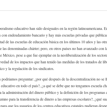
eralismo educativo han sido desiguales en la región latinoamericana. E
es con endeudamiento bancario y hay más escuelas privadas que pública
itad de las escuelas de educación básica en los últimos 10 años y las ot
e las denominadas chárter; pero, en otros países no han avanzado con l
e México, pese a que fue ejemplar en la neoliberalización de los sectore
ravedad de los impactos que han tenido las medidas de los tratados de li
co y la regulación de los sindicatos.
os podríamos preguntar: ¿por qué después de la descentralización no se l
 educativo en todo el país?, ¿a qué se debe que no tengamos escuela ch
ra la administración del dinero público y la definición de los programas 
umno para la transferencia de dinero a las empresas escolares?, ¿qué su
a que los usuarios de los centros educativos estatales pudieran desped