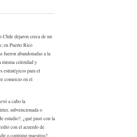
n Chile dejaron cerca de un
s; en Puerto Rico
ras fueron abandonadas a la
a misma celeridad y
s estratégicos para el
bre comercio en el
levó a cabo la
árter, subvencionada o
de estudio?, ¿qué pasó con la
cedió con el acuerdo de
ir o contratar maestros?,