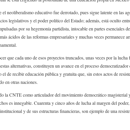
 el neoliberalismo educativo fue derrotado, pues sigue latente en las ag
ios legislativos y el poder político del Estado; además, está oculto entr
impulsadas por su hegemonía partidista, intocable en partes esenciales d
 más ácidos de las reformas empresariales y muchas veces permanece arr
rnamental.
cer que cada uno de esos proyectos truncados, unas veces por la lucha f
estas alternativas, constituyen un avance en el proceso democratizador d
el de recibir educación pública y gratuita que, sin estos actos de resist
do en otras naciones.
do la CNTE como articulador del movimiento democrático magisterial y
chos es innegable. Cuarenta y cinco años de lucha al margen del poder, 
institucional y de sus estructuras financieras, son ejemplo de una resis