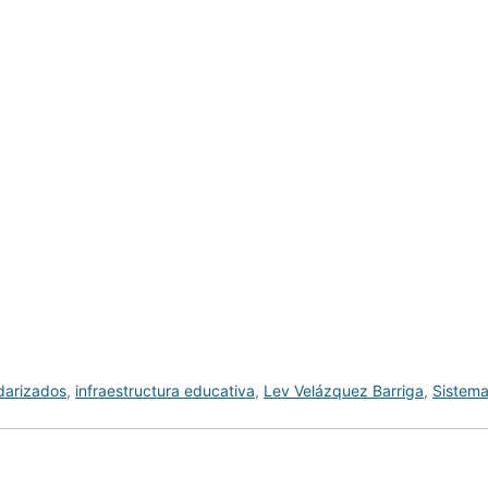
darizados
,
infraestructura educativa
,
Lev Velázquez Barriga
,
Sistema