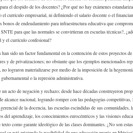
para el despido de los docentes? ¿Por qué no hay exámenes estandariza
el currículo empresarial, ni definiendo el salario docente o el financiam
os bonos de endeudamiento para infraestructura educativa que compromet
l SNTE para que las normales se convirtieran en escuelas técnicas?, ¿adó
 y el currículo confesional?
es han sido un factor fundamental en la contención de estos proyectos d
res y de privatizaciones; no obstante que los ejemplos mencionados repr
, no lograron materializarse por medio de la imposición de la hegemonía 
a gubernamental o la represión administrativa.
ue un acto de negación y rechazo; desde hace décadas construyeron propu
de alcance nacional, logrando romper con las pedagogías competitivas, l
gerencial de la docencia, las escuelas escindidas de sus comunidades, la
s del aprendizaje, los conocimientos eurocéntricos y las visiones educa
e texto como garante ideológico de las clases dominantes. ¿No son esta
a cual se está erigiendo la posibilidad de una educación propia en México